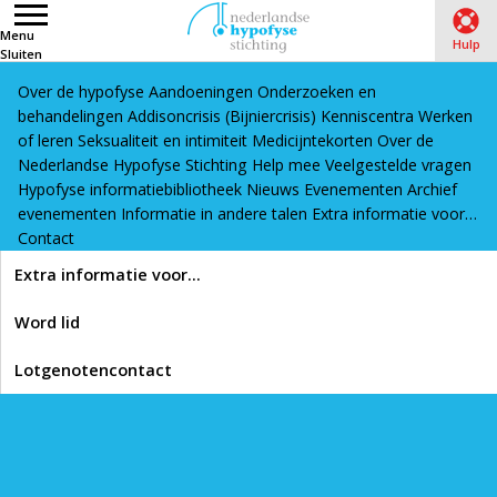
Menu
Hulp
Sluiten
Over de hypofyse
Aandoeningen
Onderzoeken en
Word lid
Lotgenotencontact
behandelingen
Addisoncrisis (Bijniercrisis)
Kenniscentra
Werken
Home
›
Evenementen
›
Online lotgenotenbijeenkomst ‘Uitval
of leren
Seksualiteit en intimiteit
Medicijntekorten
Over de
Nederlandse Hypofyse Stichting
van hormonen (Panhypoptuïtarisme)’
Help mee
Veelgestelde vragen
Hypofyse informatiebibliotheek
Nieuws
Evenementen
Archief
evenementen
Informatie in andere talen
Extra informatie voor…
05-04-2025 11:30
Contact
Lees voor
Extra informatie voor…
Online
Word lid
lotgenotenbijeenkomst
Lotgenotencontact
‘Uitval van hormonen
(Panhypoptuïtarisme)’