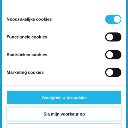
bijeenkomst?
*
Toestemmingsselectie
Ja
Noodzakelijke cookies
Nee
Noteer hieronder vast eventuele vragen die je graag
Functionele cookies
wil behandelen tijdens deze lotgenotenbijeenkomst!
Statistieken cookies
Marketing cookies
Overige opmerkingen
Accepteer alle cookies
Sla mijn voorkeur op