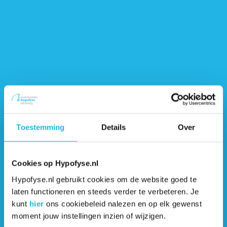
Telefoonnummer
*
In welke hypofyseaandoening ben je geïnteresseerd?
Toestemming
Details
Over
Ben je lid van de Nederlandse Hypofyse Stichting?
*
Cookies op Hypofyse.nl
Ja
Hypofyse.nl gebruikt cookies om de website goed te
Nee
laten functioneren en steeds verder te verbeteren. Je
kunt
hier
ons cookiebeleid nalezen en op elk gewenst
De Nederlandse Hypofyse Stichting mag mijn naam
moment jouw instellingen inzien of wijzigen.
vermelden op een deelnemerslijst indien deze
beschikbaar komt voor alle deelnemers aan deze