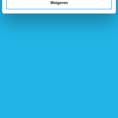
Weigeren
Privacy voorwaarden
*
Ik ben akkoord met het
privacybeleid
van de
Nederlandse Hypofyse Stichting.
Inschrijvingsvoorwaarden lotgenotenbijeenkomst
*
Ik ben akkoord met de
inschrijvingsvoorwaarden
lotgenotenbijeenkomst
van de Nederlandse Hypofyse
Stichting.