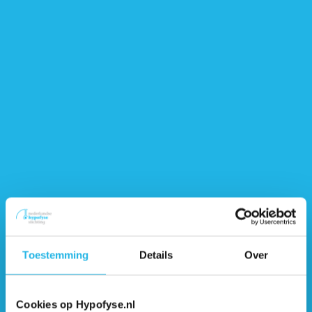
Hieronder vind je informatie over beweging, gewicht en
voeding:
Beweging
Gewicht en voeding
Toestemming
Details
Over
Ontvang 6 keer per jaar de gratis Hypofyse
Nieuwsbrief
Cookies op Hypofyse.nl