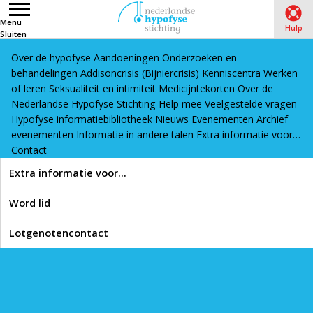
Menu
Hulp
Sluiten
Over de hypofyse
Aandoeningen
Onderzoeken en
Word lid
Lotgenotencontact
behandelingen
Addisoncrisis (Bijniercrisis)
Kenniscentra
Werken
Home
›
Hypofyse informatiebibliotheek
›
Beweging,
of leren
Seksualiteit en intimiteit
Medicijntekorten
Over de
Nederlandse Hypofyse Stichting
gewicht, voeding
Help mee
Veelgestelde vragen
Hypofyse informatiebibliotheek
Nieuws
Evenementen
Archief
evenementen
Informatie in andere talen
Extra informatie voor…
Lees voor
Contact
Beweging, gewicht,
Extra informatie voor…
voeding
Word lid
Lotgenotencontact
In onze informatiebibliotheek vind je artikelen, video’s en links
die interessant zijn als je meer wilt weten over de hypofyse,
hypofyseaandoeningen en het leven van een patiënt met een
hypofyseprobleem.