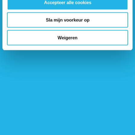
Postbus 1014
Accepteer alle cookies
3860 BA Nijkerk
Sla mijn voorkeur op
Telefonisch contact
Weigeren
033 247 14 68
Maandag t/m vrijdag van 9:00 tot 17:00
Bel mij terug
Binnen 3 werkdagen word je teruggebeld
E-mail
info@hypofyse.nl
Facebook
YouTube