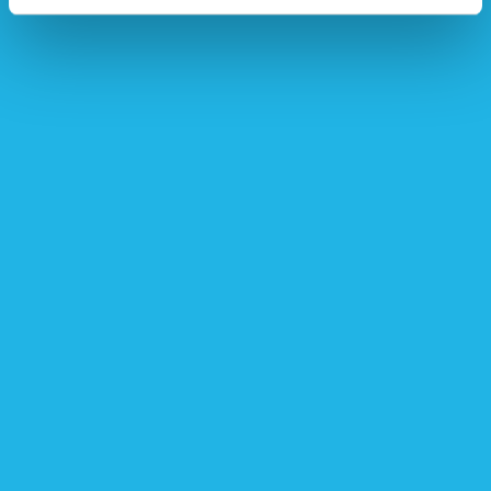
Contactgegevens
Nederlandse Hypofyse Stichting
Postbus 1014
3860 BA Nijkerk
Telefonisch contact
033 247 14 68
Maandag t/m vrijdag van 9:00 tot 17:00
Bel mij terug
Binnen 3 werkdagen word je teruggebeld
E-mail
info@hypofyse.nl