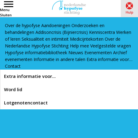
Menu
Hulp
Sluiten
Over de hypofyse
Aandoeningen
Onderzoeken en
Word lid
Lotgenotencontact
behandelingen
Addisoncrisis (Bijniercrisis)
Kenniscentra
Werken
of leren
Seksualiteit en intimiteit
Medicijntekorten
Over de
Nederlandse Hypofyse Stichting
Help mee
Veelgestelde vragen
Hypofyse informatiebibliotheek
Nieuws
Evenementen
Archief
evenementen
Informatie in andere talen
Extra informatie voor…
Contact
Extra informatie voor…
Word lid
Lotgenotencontact
Volgende pagina