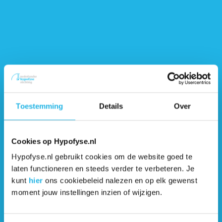
condition acromegaly (video)
Growth hormone explained (video)
How an emergency injection works
(video)
Toestemming
Details
Over
The pituitary gland explained (video)
What is an addisoncrisis (video)
Cookies op Hypofyse.nl
Hypofyse.nl gebruikt cookies om de website goed te
laten functioneren en steeds verder te verbeteren. Je
kunt
hier
ons cookiebeleid nalezen en op elk gewenst
moment jouw instellingen inzien of wijzigen.