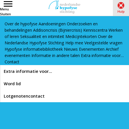
Menu
Hulp
Sluiten
Over de hypofyse
Aandoeningen
Onderzoeken en
Word lid
Lotgenotencontact
behandelingen
Addisoncrisis (Bijniercrisis)
Kenniscentra
Werken
Home
›
Hypofyse informatiebibliotheek
›
Expertisecentra
of leren
Seksualiteit en intimiteit
Medicijntekorten
Over de
Nederlandse Hypofyse Stichting
›
Expertisecentrum UMCG uitgelicht: ‘We werken nauw samen
Help mee
Veelgestelde vragen
Hypofyse informatiebibliotheek
Nieuws
Evenementen
Archief
met de afdeling KNO. Dat is uniek’ (artikel)
evenementen
Informatie in andere talen
Extra informatie voor…
Contact
Lees voor
Extra informatie voor…
Expertisecentrum UMCG
Word lid
uitgelicht: ‘We werken
Lotgenotencontact
nauw samen met de
afdeling KNO. Dat is
uniek’ (artikel)