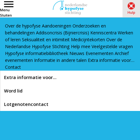
Menu
Hulp
Sluiten
Over de hypofyse
Aandoeningen
Onderzoeken en
Word lid
Lotgenotencontact
behandelingen
Addisoncrisis (Bijniercrisis)
Kenniscentra
Werken
Home
›
Hypofyse informatiebibliotheek
›
Werk en opleiding
of leren
Seksualiteit en intimiteit
Medicijntekorten
Over de
Nederlandse Hypofyse Stichting
Help mee
Veelgestelde vragen
Hypofyse informatiebibliotheek
Nieuws
Evenementen
Archief
Lees voor
evenementen
Informatie in andere talen
Extra informatie voor…
Werk en opleiding
Contact
Extra informatie voor…
In onze informatiebibliotheek vind je artikelen, video’s en links
Word lid
die interessant zijn als je meer wilt weten over de hypofyse,
hypofyseaandoeningen en het leven van een patiënt met een
Lotgenotencontact
hypofyseprobleem.
Hieronder vind je informatie over hypofyseaandoeningen, werk
en opleiding: