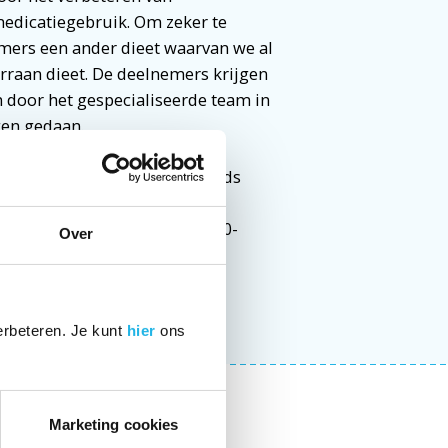
dicatiegebruik. Om zeker te
nemers een ander dieet waarvan we al
erraan dieet. De deelnemers krijgen
n door het gespecialiseerde team in
en gedaan.
e meedoen! Er kunnen nog steeds
ie krijgen? Mail naar:
nderzoek’. Bellen kan ook: 010-
Over
erbeteren. Je kunt
hier
ons
Marketing cookies