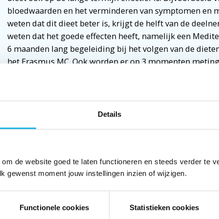
bloedwaarden en het verminderen van symptomen en me
weten dat dit dieet beter is, krijgt de helft van de deel
weten dat het goede effecten heeft, namelijk een Medit
6 maanden lang begeleiding bij het volgen van de diete
het Erasmus MC. Ook worden er op 3 momenten meting
We krijgen al veel positieve reacties van de mensen di
deelnemers aanmelden. Wilt u meedoen of meer informat
dietetiek@erasmusmc.nl
met als onderwerp: ‘ketoacro o
Details
7033055.
 om de website goed te laten functioneren en steeds verder te v
lk gewenst moment jouw instellingen inzien of wijzigen.
Functionele cookies
Statistieken cookies
 gratis Hypofyse Nieuwsbrief