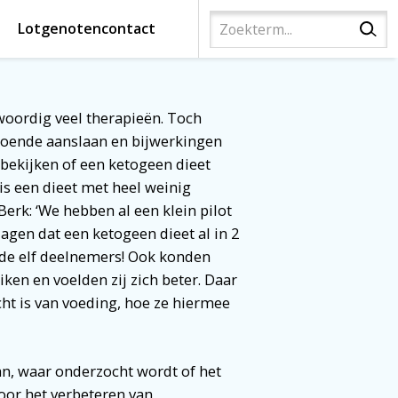
Lotgenotencontact
oordig veel therapieën. Toch
doende aanslaan en bijwerkingen
ekijken of een ketogeen dieet
is een dieet met heel weinig
erk: ‘We hebben al een klein pilot
gen dat een ketogeen dieet al in 2
n de elf deelnemers! Ook konden
n en voelden zij zich beter. Daar
cht is van voeding, hoe ze hiermee
an, waar onderzocht wordt of het
voor het verbeteren van