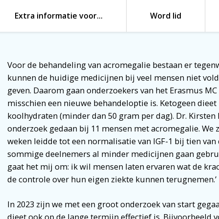
Extra informatie voor…
Word lid
Voor de behandeling van acromegalie bestaan er tegenw
kunnen de huidige medicijnen bij veel mensen niet vol
geven. Daarom gaan onderzoekers van het Erasmus MC b
misschien een nieuwe behandeloptie is. Ketogeen dieet 
koolhydraten (minder dan 50 gram per dag). Dr. Kirsten B
onderzoek gedaan bij 11 mensen met acromegalie. We za
weken leidde tot een normalisatie van IGF-1 bij tien va
sommige deelnemers al minder medicijnen gaan gebruike
gaat het mij om: ik wil mensen laten ervaren wat de kra
de controle over hun eigen ziekte kunnen terugnemen.’
In 2023 zijn we met een groot onderzoek van start gega
dieet ook op de lange termijn effectief is. Bijvoorbeeld 