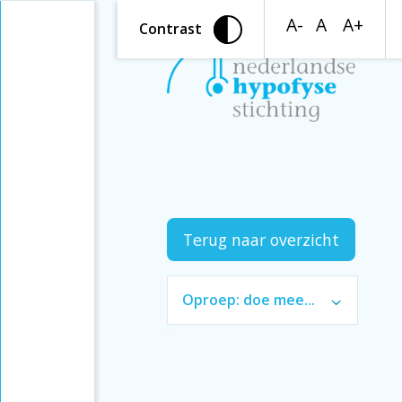
A-
A
A+
Contrast
Terug naar overzicht
Oproep: doe mee
met onderzoek naar
ketogeen dieet bij
acromegalie!