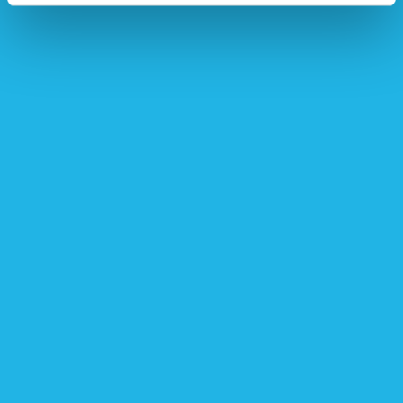
Contactgegevens
Nederlandse Hypofyse Stichting
Postbus 1014
3860 BA Nijkerk
Telefonisch contact
033 247 14 68
Maandag t/m vrijdag van 9:00 tot 17:00
Bel mij terug
Binnen 3 werkdagen word je teruggebeld
E-mail
info@hypofyse.nl