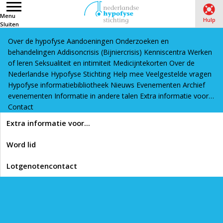
Menu
Hulp
Sluiten
Over de hypofyse
Aandoeningen
Onderzoeken en
Word lid
Lotgenotencontact
behandelingen
Addisoncrisis (Bijniercrisis)
Kenniscentra
Werken
Home
›
Preferentiebeleid levothyroxine voor nieuwe patiënten
of leren
Seksualiteit en intimiteit
Medicijntekorten
Over de
Nederlandse Hypofyse Stichting
Help mee
Veelgestelde vragen
Hypofyse informatiebibliotheek
Nieuws
Evenementen
Archief
Lees voor
evenementen
Informatie in andere talen
Extra informatie voor…
Preferentiebeleid
Contact
Extra informatie voor…
levothyroxine voor
Word lid
nieuwe patiënten
Lotgenotencontact
Deze maand publiceren zorgverzekeraars hun nieuwe polissen
voor 2022. Met ingang van volgend jaar voeren
zorgverzekeraars CZ en VGZ
preferentiebeleid voor levothyroxine van het merk Thyrofix. Dit
voorkeursbeleid geldt enkel en alleen voor mensen die voor het