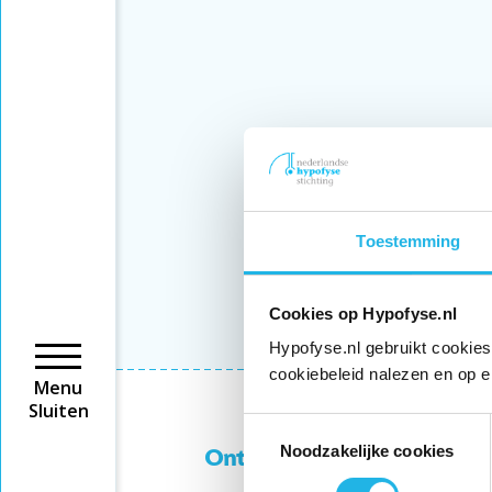
Toestemming
Cookies op Hypofyse.nl
Hypofyse.nl gebruikt cookies
cookiebeleid nalezen en op e
Menu
Sluiten
Toestemmingsselectie
Noodzakelijke cookies
Ontvang 6 keer per jaar de