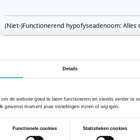
(Niet-)Functionerend hypofyseadenoom: Alles ov
Radiotherapie (bestraling) hypofyse
Soorten bestraling bij hypofyse
Details
 om de website goed te laten functioneren en steeds verder te v
lk gewenst moment jouw instellingen inzien of wijzigen.
Functionele cookies
Statistieken cookies
 gratis Hypofyse Nieuwsbrief