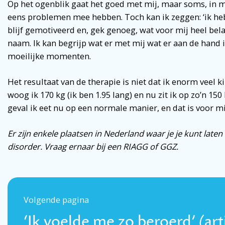
Op het ogenblik gaat het goed met mij, maar soms, in mo
eens problemen mee hebben. Toch kan ik zeggen: ‘ik heb
blijf gemotiveerd en, gek genoeg, wat voor mij heel belan
naam. Ik kan begrijp wat er met mij wat er aan de hand 
moeilijke momenten.
Het resultaat van de therapie is niet dat ik enorm veel k
woog ik 170 kg (ik ben 1.95 lang) en nu zit ik op zo’n 15
geval ik eet nu op een normale manier, en dat is voor mi
Er zijn enkele plaatsen in Nederland waar je je kunt late
disorder. Vraag ernaar bij een RIAGG of GGZ.
Volgende pagina
‘Ik voelde me zo beroerd’ (art