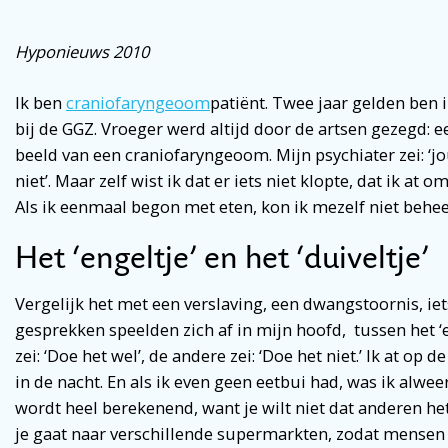
Hyponieuws 2010
Ik ben
craniofaryngeoom
patiënt. Twee jaar gelden ben 
bij de GGZ. Vroeger werd altijd door de artsen gezegd: e
beeld van een craniofaryngeoom. Mijn psychiater zei: ‘j
niet’. Maar zelf wist ik dat er iets niet klopte, dat ik at
Als ik eenmaal begon met eten, kon ik mezelf niet behe
Het ‘engeltje’ en het ‘duiveltje’
Vergelijk het met een verslaving, een dwangstoornis, iets
gesprekken speelden zich af in mijn hoofd, tussen het ‘en
zei: ‘Doe het wel’, de andere zei: ‘Doe het niet.’ Ik at op
in de nacht. En als ik even geen eetbui had, was ik alwee
wordt heel berekenend, want je wilt niet dat anderen he
je gaat naar verschillende supermarkten, zodat mensen n