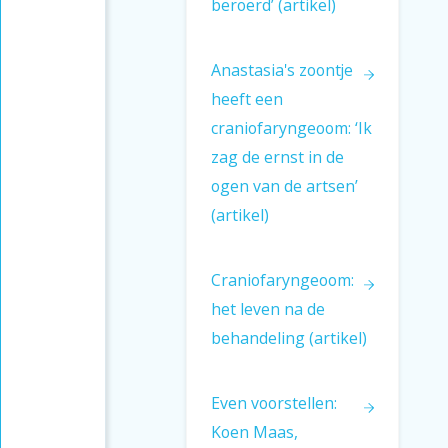
beroerd’ (artikel)
(artikel)
Het ‘engeltje’ en het
‘duiveltje’
Anastasia's zoontje
Binge eating disorder
heeft een
craniofaryngeoom: ‘Ik
Je moet er echt voor
zag de ernst in de
kiezen
ogen van de artsen’
Een verslaving voor het
(artikel)
leven
Craniofaryngeoom:
het leven na de
behandeling (artikel)
Even voorstellen:
Koen Maas,