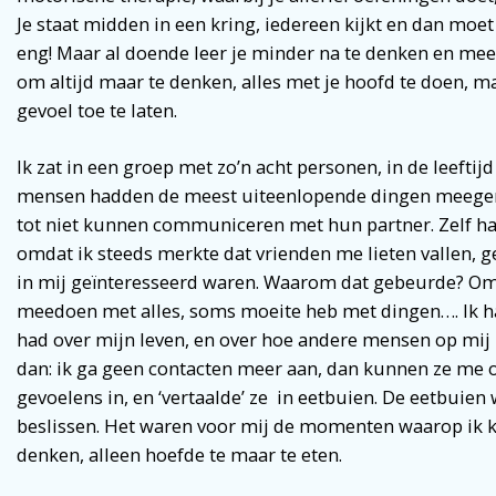
Je staat midden in een kring, iedereen kijkt en dan moet
eng! Maar al doende leer je minder na te denken en me
om altijd maar te denken, alles met je hoofd te doen, ma
gevoel toe te laten.
Ik zat in een groep met zo’n acht personen, in de leeftijd 
mensen hadden de meest uiteenlopende dingen meegem
tot niet kunnen communiceren met hun partner. Zelf had
omdat ik steeds merkte dat vrienden me lieten vallen, g
in mij geïnteresseerd waren. Waarom dat gebeurde? Omdat
meedoen met alles, soms moeite heb met dingen…. Ik ha
had over mijn leven, en over hoe andere mensen op mij
dan: ik ga geen contacten meer aan, dan kunnen ze me oo
gevoelens in, en ‘vertaalde’ ze in eetbuien. De eetbuien
beslissen. Het waren voor mij de momenten waarop ik k
denken, alleen hoefde te maar te eten.