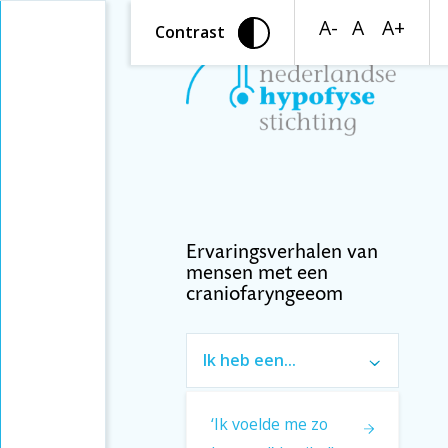
A-
A
A+
Contrast
Ervaringsverhalen van
mensen met een
craniofaryngeeom
Ik heb een
craniofaryngeoom
en ben behandeld
voor een
‘Ik voelde me zo
Introductie
eetstoornis