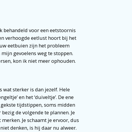
ik behandeld voor een eetstoornis
en verhoogde eetlust hoort bij het
ouw eetbuien zijn het probleem
 om mijn gevoelens weg te stoppen.
ersen, kon ik niet meer ophouden.
 wat sterker is dan jezelf. Hele
geltje’ en het ‘duiveltje’. De ene
 de gekste tijdstippen, soms midden
r bezig de volgende te plannen. Je
t merken. Je schaamt je ervoor, dus
iet denken, is hij daar nu alweer.