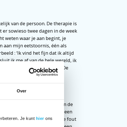
lijk van de persoon. De therapie is
ent er sowieso twee dagen in de week
ht weten waar je aan begint, je
n aan mijn eetstoornis, één als
eeld : ‘Ik vind het fijn dat ik altijd
sluit ik me af van de hele wereld, ik
je mij tot zelfvernietiging’. De
n je eetstoornis omdat het te
 Daar moet je heel goed over
Over
anaf acht weken na aanvang van de
 het toch, dan moest ik daar een
pen? De eerste keer dat je de fout
erbeteren. Je kunt
hier
ons
 Krijg je voor de tweede keer een