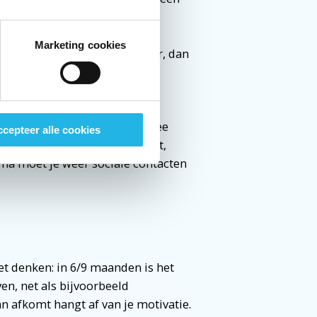
twee mensen die je uitkiest uit
ij de derde keer moeten de
Marketing cookies
n gebeurt het een vierde keer, dan
j niet gekomen. Tijdens mijn
 gebeurde.
. Daarna kom je eens per twee
cepteer alle cookies
 in een nieuwe periode terecht,
aarna moet je weer sociale contacten
et denken: in 6/9 maanden is het
ven, net als bijvoorbeeld
an afkomt hangt af van je motivatie.