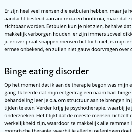
Er zijn heel veel mensen die eetbuien hebben, maar je ho
aandacht besteed aan anorexia en boulimia, maar dat z
zichtbaar worden. Eetbuien kun je niet zien, behalve dat
makkelijk verborgen houden, er zijn immers zoveel dikke
je erover praat snappen mensen het toch niet, is mijn er
ermee onbekend, en zullen niet gauw doorvragen over d
Binge eating disorder
Op het moment dat ik aan de therapie begon was mijn eet
gang. Ik leerde dat mijn eetgedrag een naam had: binge 
behandeling leer je o.a. om structuur aan te brengen in 
tijden te eten. Verder krijg je psychotherapie, waarbij j
onderzoeken. Het blijkt dat de meeste mensen zichzelf di
werkelijkheid zijn, waardoor ze makkelijk alle remmen 
motorische therapie, waarbij je allerlei oefeningen doe