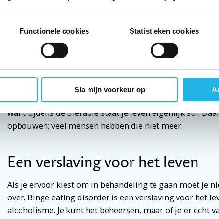
eetbui, dan moet je het vertellen aan je ‘steunfiguren’, 
familie of vrienden waar je een goede band mee hebt. B
Functionele cookies
Statistieken cookies
steunfiguren mee naar de kliniek om het te bespreken. E
is het in principe einde behandeling. Zover is het bij mi
therapie heb ik ook niet meegemaakt dat het een ander
Na zes tot negen maanden wordt de therapie afgebouwd
Sla mijn voorkeur op
Ac
weken nog een uurtje bij elkaar. Na de therapie komt je
want tijdens de therapie staat je leven eigenlijk stil. D
opbouwen; veel mensen hebben die niet meer.
Een verslaving voor het leven
Als je ervoor kiest om in behandeling te gaan moet je ni
over. Binge eating disorder is een verslaving voor het le
alcoholisme. Je kunt het beheersen, maar of je er echt v