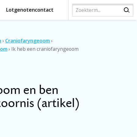
Lotgenotencontact
n
›
Craniofaryngeoom
›
eom
›
Ik heb een craniofaryngeoom
eoom en ben
oornis (artikel)