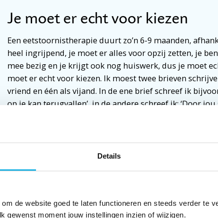
Je moet er echt voor kiezen
Een eetstoornistherapie duurt zo’n 6-9 maanden, afhanke
heel ingrijpend, je moet er alles voor opzij zetten, je b
mee bezig en je krijgt ook nog huiswerk, dus je moet ec
moet er echt voor kiezen. Ik moest twee brieven schrijve
vriend en één als vijand. In de ene brief schreef ik bijvoorb
op je kan terugvallen’, in de andere schreef ik: ‘Door jou 
maak geen contacten meer, en op de lange termijn breng 
vraag is namelijk: wil je misschien liever vasthouden aa
belangrijk voor je is? Of wil je
echt
in behandeling gaan?
nadenken.
Details
De therapie begon met het tekenen van een contract: v
therapie mocht ik geen eetbuien meer hebben. Gebeurde
gesprek over hebben. Thema: waarom heb ik niet ingegre
 om de website goed te laten functioneren en steeds verder te v
lk gewenst moment jouw instellingen inzien of wijzigen.
ingaat heb je een gesprek daarover met je behandelaars.