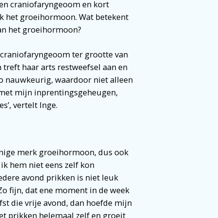
een craniofaryngeoom en kort
ok het groeihormoon. Wat betekent
 van het groeihormoon?
 craniofaryngeoom ter grootte van
treft haar arts restweefsel aan en
t zo nauwkeurig, waardoor niet alleen
 met mijn inprentingsgeheugen,
’, vertelt Inge.
 enige merk groeihormoon, dus ook
 ik hem niet eens zelf kon
edere avond prikken is niet leuk
Zo fijn, dat ene moment in de week
iefst die vrije avond, dan hoefde mijn
het prikken helemaal zelf en groeit