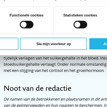
manier voor onderling contact tussen lotgenoten die don
hier kan ik mijn eigen ervaring weer inzetten.’ 
Functionele cookies
Statistieken cookies
Insuline Tolerantie Test (ITT)
Een arts zet de Insuline Tolerantie Test (ITT) in om te 
Sla mijn voorkeur op
Ac
tekort aan het bijnierschorshormoon cortisol of het gr
test dient de arts insuline toe, om na te gaan of het lich
tijdelijk verlagen van het suikergehalte in het bloed. In
bloedsuikergehalte verlaagt. Onder normale omstandig
met een stijging van het cortisol en het groeihormoon.
Noot van de redactie
De namen van de betrokkenen en plaatsnamen in dit artik
van de geïnterviewden en hun naasten te beschermen. I