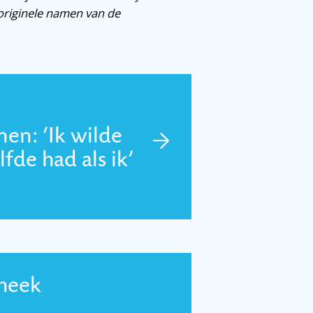
 originele namen van de
en: ‘Ik wilde
fde had als ik’
theek