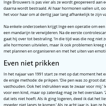
Inge Brouwers is pas vier als ze wordt geopereerd aan 
daarna wordt bestraald. Al haar hormonen vallen uit, o
het voor haar om al dertig jaar lang afhankelijk te zijn
Na enkele onderzoeken krijgt Inge een operatie om een
een mandarijn te verwijderen. Na de eerste controlescan 
gaat hij over tot bestraling. ‘In die tijd was die nog nie
alle hormonen uitvielen, maar ik ook problemen kreeg
met plannen en organiseren en met het uiten van emoties
Even niet prikken
In het najaar van 1991 start ze met op dat moment het
de enige methode: de prikpen. ‘Die pen was zo groot dat
vasthouden. Ook het indrukken was te zwaar voor mij.’ I
voor een kind, maar op zaterdag mag ze het overslaan. ‘
dat iets niet hoeft. Als ik ging logeren, deed ik dat het l
moeder niet langs te komen.’ Als ze acht jaar is, kan ze 