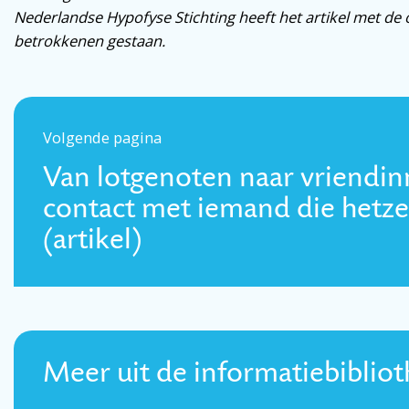
Nederlandse Hypofyse Stichting heeft het artikel met de
betrokkenen gestaan.
Volgende pagina
Van lotgenoten naar vriendinn
contact met iemand die hetzel
(artikel)
Meer uit de informatiebiblio