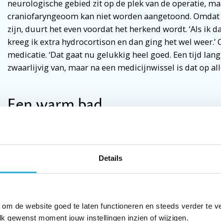
neurologische gebied zit op de plek van de operatie, m
craniofaryngeoom kan niet worden aangetoond. Omdat de
zijn, duurt het even voordat het herkend wordt. ‘Als ik 
kreeg ik extra hydrocortison en dan ging het wel weer.’ O
medicatie. ‘Dat gaat nu gelukkig heel goed. Een tijd lan
zwaarlijvig van, maar na een medicijnwissel is dat op all
Een warm bad
Ondanks alle beperkingen kan Inge toch werken en staat
voor de klas van groep 5. Daarnaast is ze sinds 2004 vol
Hypofyse Stichting. Momenteel is ze beheerder van Fac
Details
lotgenotencontact. ‘Op die manier kan ik lotgenoten hel
jeugd miste ik die herkenning bij anderen, later heb ik 
lotgenotencontact is. De herkenning voelt als een warm
Daarom besloot ik niet alleen zelf lotgenotencontactper
 om de website goed te laten functioneren en steeds verder te v
ook te coördineren voor de stichting. De Facebookgroe
lk gewenst moment jouw instellingen inzien of wijzigen.