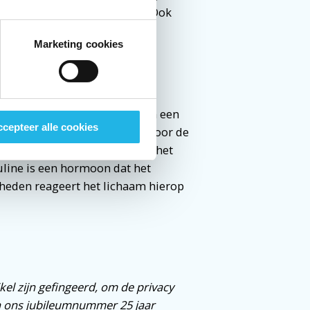
ateur zijn van de stichting. Ook
Marketing cookies
onderzoeken of er sprake is van een
cepteer alle cookies
oeihormoon uit de hypofyse. Voor de
aam in staat is te reageren op het
suline is een hormoon dat het
heden reageert het lichaam hierop
el zijn gefingeerd, om de privacy
n ons jubileumnummer 25 jaar