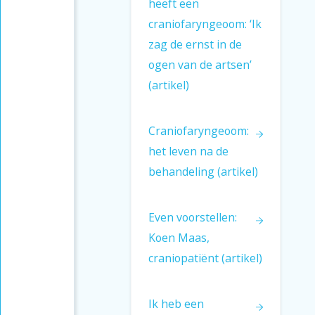
heeft een
Even niet prikken
craniofaryngeoom: ‘Ik
zag de ernst in de
Foutje
ogen van de artsen’
Handzaam
(artikel)
Epilepsie
Craniofaryngeoom:
Een warm bad
het leven na de
Insuline Tolerantie Test
behandeling (artikel)
(ITT)
Noot van de redactie
Even voorstellen:
Koen Maas,
craniopatiënt (artikel)
Ik heb een