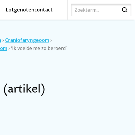
Lotgenotencontact
n
›
Craniofaryngeoom
›
eom
›
‘Ik voelde me zo beroerd’
 (artikel)