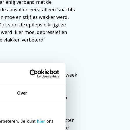
aar enig verband met de
 aanvallen eerst alleen ’snachts
dan moe en stijfjes wakker werd,
ok voor de epilepsie krijgt ze
g werd ik er moe, depressief en
e vlakken verbeterd.’
 ze sinds kort drie dagen per week
op actief voor de Nederlandse
ebook en coördinator van het
Over
pen met mijn ervaring. In mijn
ervaren hoe belangrijk
 bad waarin je terechtkomt.
soon te zijn, maar deze contacten
erbeteren. Je kunt
hier
ons
p vormt daarbij een eenvoudige