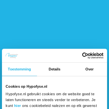
Bijnierschorsinsufficiëntie, ADHD en
acromegalie (artikel)
Kwaliteitsstandaard bijnieraandoeningen
(PDF)
De wisselwerking tussen psychologische
stress en cortisol (artikel)
E-learning module voor jongeren met
bijnierschorsinsufficiëntie (link)
Toestemming
Details
Over
Addison ADL + hulphond: ‘Bobbie geeft mij
Cookies op Hypofyse.nl
een vorm van vrijheid terug’ (artikel)
Hypofyse.nl gebruikt cookies om de website goed te
laten functioneren en steeds verder te verbeteren. Je
SOS Hulpmiddelen: Waar zoeken
kunt
hier
ons cookiebeleid nalezen en op elk gewenst