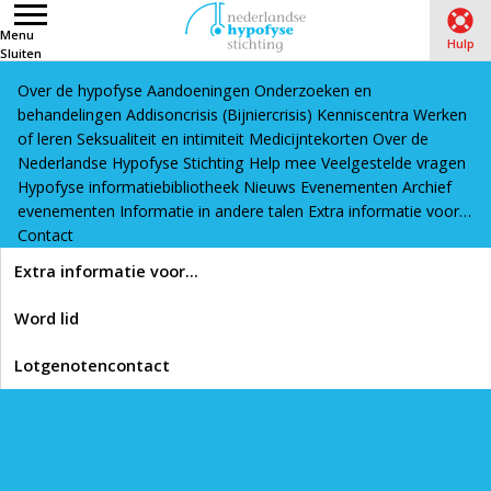
Menu
Hulp
Sluiten
Over de hypofyse
Aandoeningen
Onderzoeken en
Word lid
Lotgenotencontact
behandelingen
Addisoncrisis (Bijniercrisis)
Kenniscentra
Werken
Home
›
Hypofyse informatiebibliotheek
›
of leren
Seksualiteit en intimiteit
Medicijntekorten
Over de
Nederlandse Hypofyse Stichting
Help mee
Veelgestelde vragen
Bijnierschorsinsufficiëntie/Addisoncrisis (Bijniercrisis)
›
Hypofyse informatiebibliotheek
Nieuws
Evenementen
Archief
Artikelen bijnierschorsinsufficiëntie
evenementen
Informatie in andere talen
Extra informatie voor…
Contact
Lees voor
Extra informatie voor…
Artikelen
Word lid
bijnierschorsinsufficiëntie
Lotgenotencontact
In onze informatiebibliotheek vind je artikelen, video’s en links
die interessant zijn als je meer wilt weten over de hypofyse,
hypofyseaandoeningen en het leven van een patiënt met een
hypofyseprobleem.