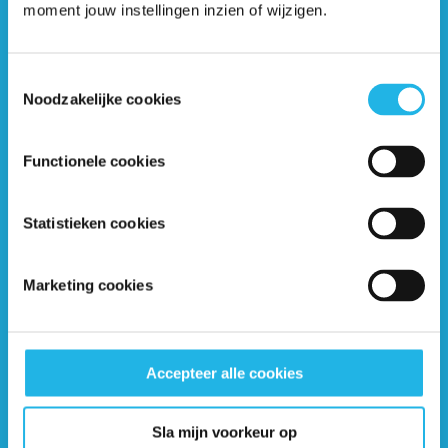
hulpverleners naar? (artikel)
moment jouw instellingen inzien of wijzigen.
Toestemmingsselectie
Noodzakelijke cookies
Functionele cookies
Ontvang 6 keer per jaar de gratis Hypofyse
Statistieken cookies
Nieuwsbrief
Marketing cookies
Accepteer alle cookies
Sla mijn voorkeur op