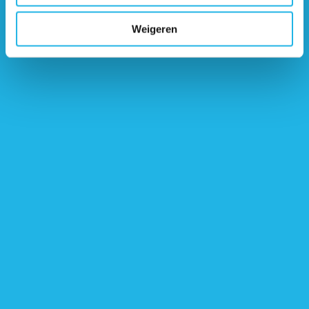
Weigeren
Contactgegevens
Nederlandse Hypofyse Stichting
Postbus 1014
3860 BA Nijkerk
Telefonisch contact
033 247 14 68
Maandag t/m vrijdag van 9:00 tot 17:00