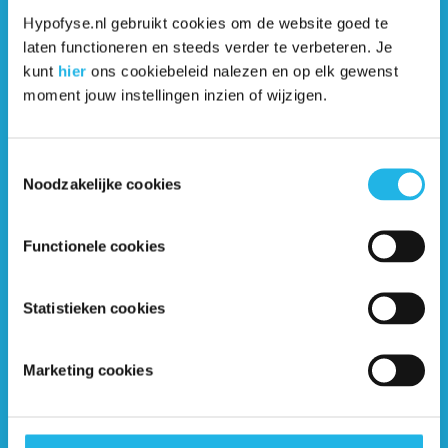
bijnierschorsinsufficiëntie (podcast)
Hypofyse.nl gebruikt cookies om de website goed te
laten functioneren en steeds verder te verbeteren. Je
kunt
hier
ons cookiebeleid nalezen en op elk gewenst
Lisette is bijnierschorsinsufficiënt en
moment jouw instellingen inzien of wijzigen.
gaat op reis (video)
Noodinjectie (video)
Toestemmingsselectie
Noodzakelijke cookies
Presentatie over
Functionele cookies
bijnierschorsinsufficiëntie (video)
Psychische gevolgen van
Statistieken cookies
bijnierschorsinsufficiëntie (video)
Marketing cookies
Wat is bijnierschorsinsufficiëntie?
(video)