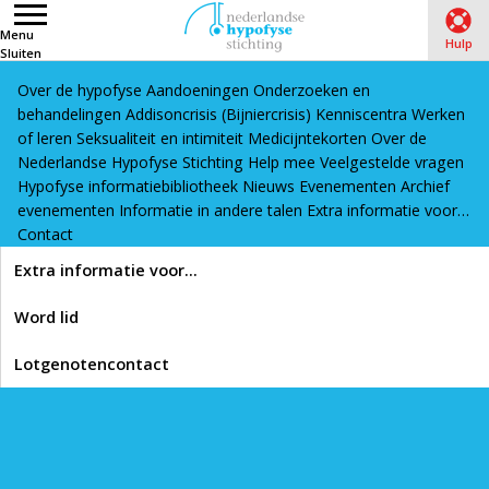
Menu
Hulp
Sluiten
Over de hypofyse
Aandoeningen
Onderzoeken en
Word lid
Lotgenotencontact
behandelingen
Addisoncrisis (Bijniercrisis)
Kenniscentra
Werken
Home
›
Hypofyse informatiebibliotheek
›
of leren
Seksualiteit en intimiteit
Medicijntekorten
Over de
Nederlandse Hypofyse Stichting
Help mee
Veelgestelde vragen
Bijnierschorsinsufficiëntie/Addisoncrisis (Bijniercrisis)
›
Hypofyse informatiebibliotheek
Nieuws
Evenementen
Archief
Video’s bijnierschorsinsufficiëntie
›
Drank en drugs
evenementen
Informatie in andere talen
Extra informatie voor…
gebruiken als hypofysepatiënt (video)
Contact
Lees voor
Extra informatie voor…
Drank en drugs
Word lid
gebruiken als
Lotgenotencontact
hypofysepatiënt (video)
Op 4 juni 2021 is er een webinar gehouden voor kinderen en