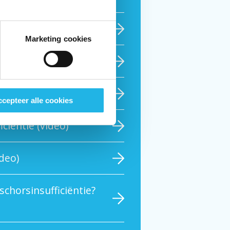
p reis (video)
Marketing cookies
(video)
cepteer alle cookies
ciëntie (video)
ideo)
schorsinsufficiëntie?