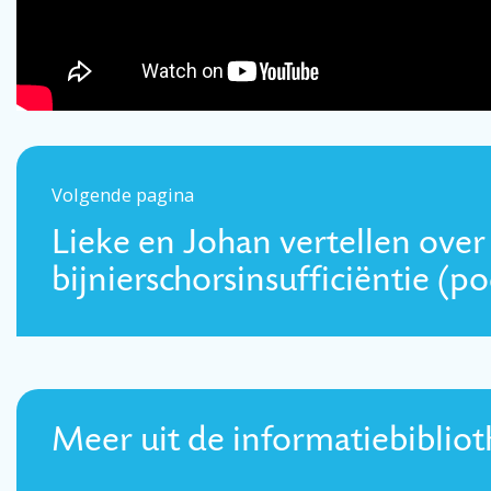
Volgende pagina
Lieke en Johan vertellen over
bijnierschorsinsufficiëntie (p
Meer uit de informatiebiblio