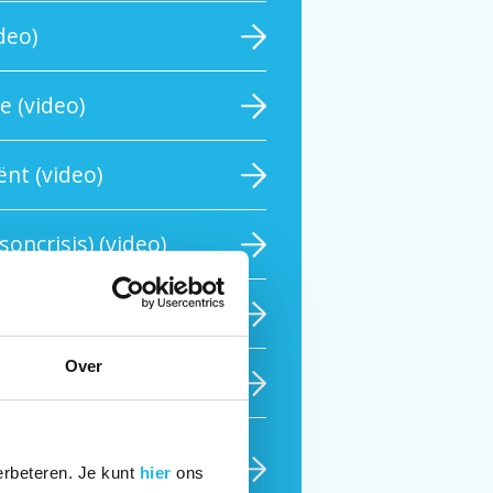
deo)
e (video)
nt (video)
soncrisis) (video)
deo)
Over
nierschorsinsufficiëntie
erbeteren. Je kunt
hier
ons