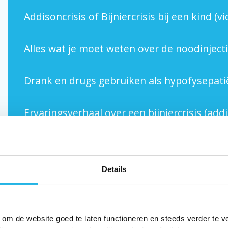
Addisoncrisis of Bijniercrisis bij een kind (vi
Alles wat je moet weten over de noodinjecti
Drank en drugs gebruiken als hypofysepatië
Ervaringsverhaal over een bijniercrisis (addi
hypothalamus-hypofyse-bijniersysteem (vi
Details
Korte uitleg: hoe zet je noodinjectie (video)
Lieke en Johan vertellen over secundaire bij
 om de website goed te laten functioneren en steeds verder te v
(podcast)