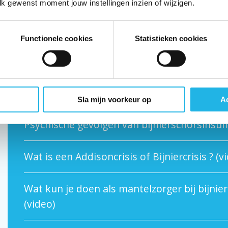
lk gewenst moment jouw instellingen inzien of wijzigen.
Lisette is bijnierschorsinsufficiënt en gaat o
Functionele cookies
Statistieken cookies
Noodinjectie (video)
Presentatie over bijnierschorsinsufficiëntie 
Sla mijn voorkeur op
Ac
Psychische gevolgen van bijnierschorsinsuffi
Wat is een Addisoncrisis of Bijniercrisis ? (v
Wat kun je doen als mantelzorger bij bijnier
(video)