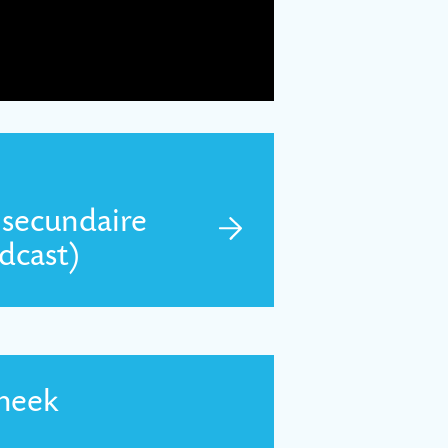
 secundaire
odcast)
theek