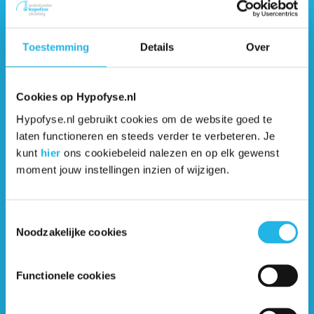
Meer uit de
informatiebibliotheek
Toestemming
Details
Over
Alcohol & Drugs en
hypofyseaandoeningen (artikel)
Cookies op Hypofyse.nl
Hypofyse.nl gebruikt cookies om de website goed te
Alleen woorden raken hun
laten functioneren en steeds verder te verbeteren. Je
belevingswereld niet (artikel)
kunt
hier
ons cookiebeleid nalezen en op elk gewenst
moment jouw instellingen inzien of wijzigen.
De Young Adults Clinic bekijkt het hele
plaatje (artikel)
Toestemmingsselectie
Noodzakelijke cookies
Hoe ga ik om met school,
leeftijdsgenoten en veranderd
Functionele cookies
eetgedrag (video)