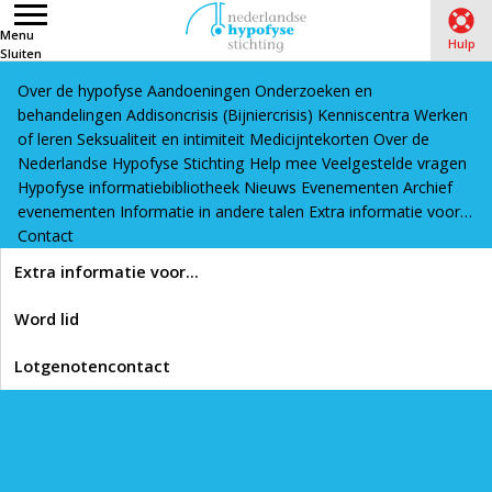
Menu
Hulp
Sluiten
Over de hypofyse
Aandoeningen
Onderzoeken en
Word lid
Lotgenotencontact
behandelingen
Addisoncrisis (Bijniercrisis)
Kenniscentra
Werken
Home
›
Hypofyse informatiebibliotheek
›
Kinderen en
of leren
Seksualiteit en intimiteit
Medicijntekorten
Over de
Nederlandse Hypofyse Stichting
Help mee
Veelgestelde vragen
jongeren
›
Van kinderarts naar volwassenenzorg: Staat jouw
Hypofyse informatiebibliotheek
Nieuws
Evenementen
Archief
kind al op eigen benen? (artikel)
evenementen
Informatie in andere talen
Extra informatie voor…
Contact
Lees voor
Extra informatie voor…
Van kinderarts naar
Word lid
volwassenenzorg: Staat
Lotgenotencontact
jouw kind al op eigen
benen? (artikel)