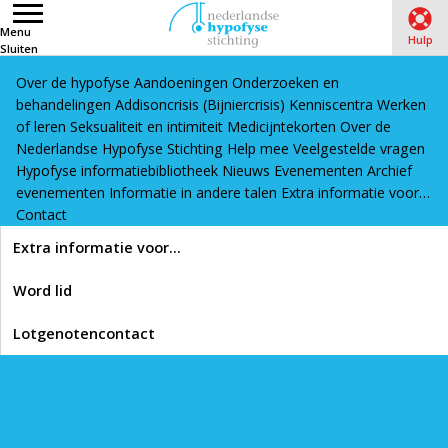
Menu
Hulp
Sluiten
Over de hypofyse
Aandoeningen
Onderzoeken en
Word lid
Lotgenotencontact
behandelingen
Addisoncrisis (Bijniercrisis)
Kenniscentra
Werken
Home
›
Hypofyse informatiebibliotheek
›
Leven met een
of leren
Seksualiteit en intimiteit
Medicijntekorten
Over de
Nederlandse Hypofyse Stichting
Help mee
Veelgestelde vragen
hypofyseaandoening
›
Vermoeidheid en stress
›
Praktische
Hypofyse informatiebibliotheek
Nieuws
Evenementen
Archief
tips voor het omgaan met chronische vermoeidheid
evenementen
Informatie in andere talen
Extra informatie voor…
(voordracht)
Contact
Lees voor
Extra informatie voor…
Praktische tips voor het
Word lid
omgaan met chronische
Lotgenotencontact
vermoeidheid
(voordracht)