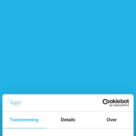
Maastricht
Maastricht UMC
Bezoek website
Nijmegen
Radboud UMC
Erkend expertisecentrum voor
hypofyseaandoeningen
Bezoek website
Toestemming
Details
Over