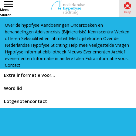
Menu
Hulp
Sluiten
Over de hypofyse
Aandoeningen
Onderzoeken en
Word lid
Lotgenotencontact
behandelingen
Addisoncrisis (Bijniercrisis)
Kenniscentra
Werken
Home
›
Kenniscentra
›
Medische centra
›
Universitaire
of leren
Seksualiteit en intimiteit
Medicijntekorten
Over de
Nederlandse Hypofyse Stichting
Medische Centra (UMC’s) en kinderziekenhuizen
Help mee
Veelgestelde vragen
Hypofyse informatiebibliotheek
Nieuws
Evenementen
Archief
evenementen
Informatie in andere talen
Extra informatie voor…
Lees voor
Contact
Universitaire Medische
Extra informatie voor…
Centra (UMC’s) en
Word lid
kinderziekenhuizen
Lotgenotencontact
Printen