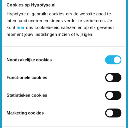
Groningen
Cookies op Hypofyse.nl
UMC Groningen
Hypofyse.nl gebruikt cookies om de website goed te
Erkend expertisecentrum voor hypofyseaandoeningen
laten functioneren en steeds verder te verbeteren. Je
kunt
hier
ons cookiebeleid nalezen en op elk gewenst
Bezoek website
moment jouw instellingen inzien of wijzigen.
Toestemmingsselectie
Noodzakelijke cookies
Utrecht
UMC Utrecht
Functionele cookies
Bezoek website
Statistieken cookies
Universitaire kinderziekenhuizen
Marketing cookies