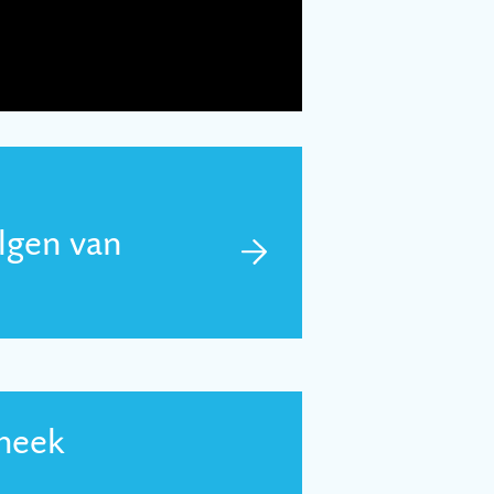
olgen van
theek