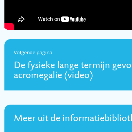
Volgende pagina
De fysieke lange termijn gev
acromegalie (video)
Meer uit de informatiebiblio