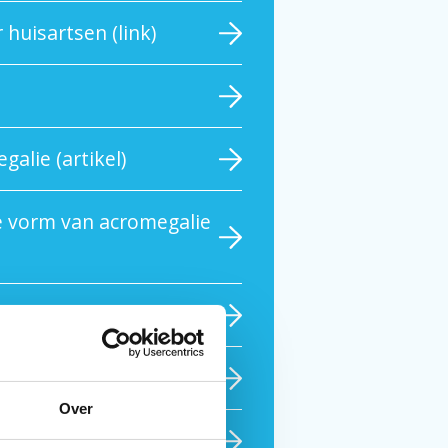
 huisartsen (link)
alie (artikel)
re vorm van acromegalie
megalie (video)
eo)
Over
cromegalie (artikel)