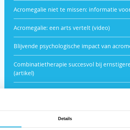
Acromegalie niet te missen: informatie voor
Acromegalie: een arts vertelt (video)
Blijvende psychologische impact van acromeg
Combinatietherapie succesvol bij ernstige
(artikel)
De fysieke lange termijn gevolgen van acro
De invloed van voeding op acromegalie (vid
Details
Een reuzenstreng dieet als behandeling bij a