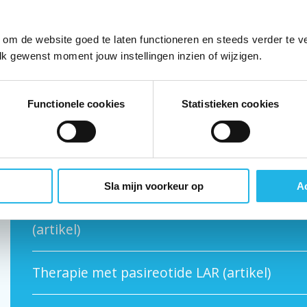
Erasmus Medisch Centrum doet onderzoek
 om de website goed te laten functioneren en steeds verder te v
combinatie van medicijnen bij acromegalie (
lk gewenst moment jouw instellingen inzien of wijzigen.
Herkenning acromegalie binnen de psychiatri
Functionele cookies
Statistieken cookies
Kan voeding helpen in het verminderen van 
acromegalie? (video)
Sla mijn voorkeur op
Ac
Langetermijneffecten van acromegalie op b
(artikel)
Therapie met pasireotide LAR (artikel)