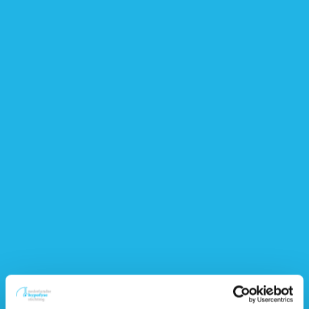
krachttraining. We maken dan pas later de overstap naar duur-
en intervaltraining.’
Veel gebracht
Patricia is na een half jaar klaar met het trainen bij haar sport-
en beweegarts: ‘Het heeft me veel gebracht. Ik sta weer twee
keer per week op de tennisbaan en ik loop nu twee keer per
week hard. Alles een stuk minder fanatiek dan vroeger. Dat is
iets wat ze me echt moesten leren. Ik ben zo blij dat ik dit
traject heb gevolgd. Ik heb weer een stukje van de oude Patricia
teruggevonden!’
Meer informatie
Sportgeneeskunde Rotterdam