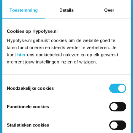
Bezoek website
Toestemming
Details
Over
Cookies op Hypofyse.nl
Sportgeneeskunde
Hypofyse.nl gebruikt cookies om de website goed te
Bezoek website
laten functioneren en steeds verder te verbeteren. Je
kunt
hier
ons cookiebeleid nalezen en op elk gewenst
moment jouw instellingen inzien of wijzigen.
Sporten en leefstijl van
Toestemmingsselectie
levensbelang
Noodzakelijke cookies
Het is goed om training te combineren met een
Functionele cookies
leefstijlinterventie: gezond eten, stressreductie, voldoende en
regelmatig slapen, stoppen met roken en met alcohol.
Natuurlijk kun je daar zelf mee aan de slag, maar je kunt ook de
Statistieken cookies
hulp inroepen van een leefstijlcoach. Voor bepaalde