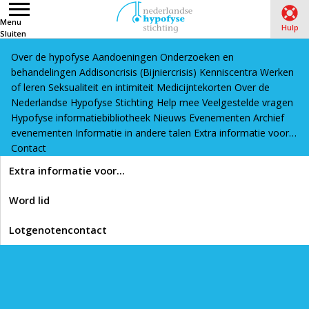
Menu
Hulp
Sluiten
Over de hypofyse
Aandoeningen
Onderzoeken en
Word lid
Lotgenotencontact
behandelingen
Addisoncrisis (Bijniercrisis)
Kenniscentra
Werken
Home
›
Hypofyse informatiebibliotheek
›
Beweging,
of leren
Seksualiteit en intimiteit
Medicijntekorten
Over de
Nederlandse Hypofyse Stichting
Help mee
Veelgestelde vragen
gewicht, voeding
›
Beweging
›
Word weer fit met
Hypofyse informatiebibliotheek
Nieuws
Evenementen
Archief
sportgeneeskunde (artikel)
evenementen
Informatie in andere talen
Extra informatie voor…
Contact
Lees voor
Extra informatie voor…
Word weer fit met
Word lid
sportgeneeskunde
Lotgenotencontact
(artikel)
Printen