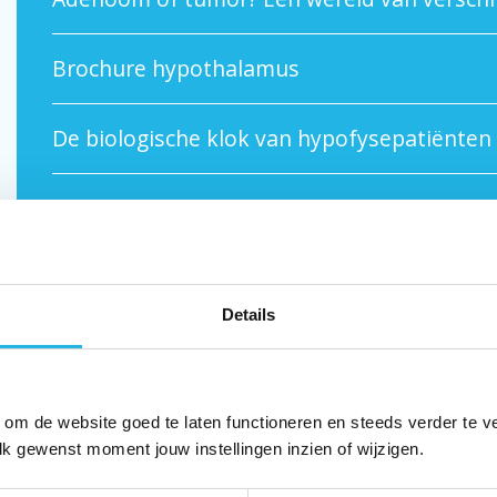
Brochure hypothalamus
De biologische klok van hypofysepatiënten 
Hoe ontstaat de hypofyse? (video)
Hypofyseaandoeningen (video)
Details
Hypofyseaandoeningen: disbalans van horm
Hypofysetumoren en erfelijkheid (artikel)
 om de website goed te laten functioneren en steeds verder te v
lk gewenst moment jouw instellingen inzien of wijzigen.
Is genezing van een hypofyseaandoening o