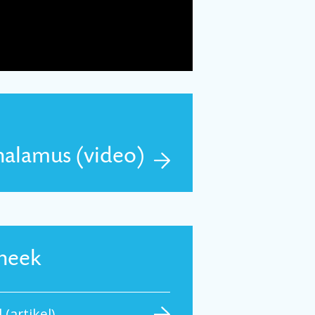
halamus (video)
theek
(artikel)