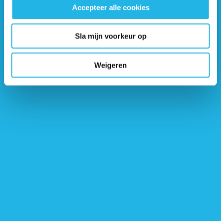
Accepteer alle cookies
Heb jij al ervaring met PEPP4ALL?
‘Het programma wordt altijd geëvalueerd, ook in
het kader van
wetenschappelijk onderzoek’, vertelt
Sander. ‘Maar positieve en
Sla mijn voorkeur op
negatieve verhalen over
het programma horen we altijd graag
terug.’ Je
kunt jouw ervaringen met het PEPP4ALL-pro
gramma
kwijt bij je behandelend endocrinoloog of
bij Marja Dijk-Schaap
Weigeren
(
hypofyse@lumc.nl
)
Volgende pagina
2-luik: Fysiotherapie en
Revalidatie: Van herstel naar
zelfstandigheid (artikel)