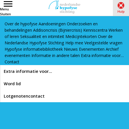
Menu
Hulp
Sluiten
Over de hypofyse
Aandoeningen
Onderzoeken en
Word lid
Lotgenotencontact
behandelingen
Addisoncrisis (Bijniercrisis)
Kenniscentra
Werken
Home
›
Hypofyse informatiebibliotheek
›
Leven met een
of leren
Seksualiteit en intimiteit
Medicijntekorten
Over de
Nederlandse Hypofyse Stichting
Help mee
Veelgestelde vragen
hypofyseaandoening
›
Revalidatie
›
PEPP4ALL: Regie over
Hypofyse informatiebibliotheek
Nieuws
Evenementen
Archief
je leven met je hypofyseziekte
evenementen
Informatie in andere talen
Extra informatie voor…
Contact
Lees voor
Extra informatie voor…
PEPP4ALL: Regie over je
Word lid
leven met je
Lotgenotencontact
hypofyseziekte
Printen