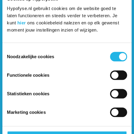
behandelingsmogelijkheden.’
Hypofyse.nl gebruikt cookies om de website goed te
laten functioneren en steeds verder te verbeteren. Je
kunt
hier
ons cookiebeleid nalezen en op elk gewenst
Moet je voor deelname patiënt
moment jouw instellingen inzien of wijzigen.
zijn van het LUMC?
Marja: ‘Nee, ook patiënten die niet in het LUMC onder
Toestemmingsselectie
be
handeling zijn, kunnen bij ons terecht. Zij hebben dan wel
een
Noodzakelijke cookies
doorverwijzing van de specialist nodig en ze krijgen
een
telefonische intake door de arts om te toetsen of
PEPP4ALL
wel bij ze past.’
Functionele cookies
Statistieken cookies
Wil jij ook deelnemen aan
PEPP4ALL?
Marketing cookies
Bespreek dit dan met je arts. Hij/zij kan je door
verwijzen,
waarna je gebeld wordt voor een intake
gesprek.