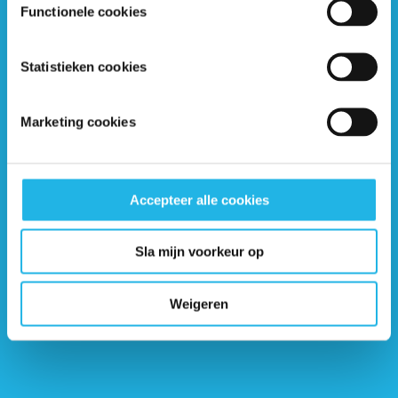
Functionele cookies
Statistieken cookies
Volgende pagina
Hypofysetumor behandelen
Marketing cookies
(video)
Accepteer alle cookies
Sla mijn voorkeur op
Weigeren
Ontvang 6 keer per jaar de gratis Hypofyse
Nieuwsbrief