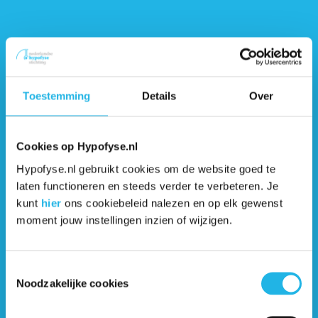
Kwaliteitsnormen neurochirurgie (link)
Presentatie hypofysechirurgie (video)
Toestemming
Details
Over
Richtlijn hypofysechirurgie (link)
Cookies op Hypofyse.nl
Samen beslissen: Het gesprek met jouw
Hypofyse.nl gebruikt cookies om de website goed te
zorgverleners (artikel)
laten functioneren en steeds verder te verbeteren. Je
kunt
hier
ons cookiebeleid nalezen en op elk gewenst
Slaapproblemen na de operatie (2013)
moment jouw instellingen inzien of wijzigen.
Vraag: Hoe leg ik aan mijn omgeving de
Toestemmingsselectie
gevolgen van mijn operatie uit? (artikel)
Noodzakelijke cookies