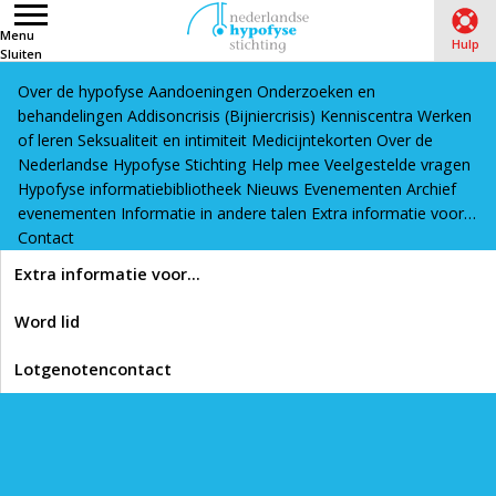
Menu
Hulp
Sluiten
Over de hypofyse
Aandoeningen
Onderzoeken en
Word lid
Lotgenotencontact
behandelingen
Addisoncrisis (Bijniercrisis)
Kenniscentra
Werken
Alles wat je moet weten over
of leren
Seksualiteit en intimiteit
Medicijntekorten
Over de
Nederlandse Hypofyse Stichting
Help mee
Veelgestelde vragen
prolactinomen (video)
Hypofyse informatiebibliotheek
Nieuws
Evenementen
Archief
evenementen
Informatie in andere talen
Extra informatie voor…
In deze presentatie vertelt Prof. dr. Nienke Biermasz van het
Contact
LUMC over prolactinomen.
Extra informatie voor…
Word lid
Lotgenotencontact