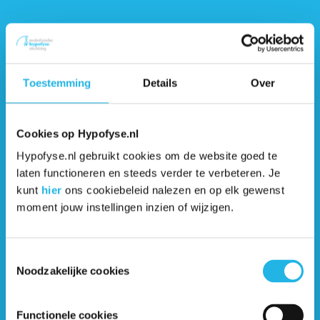
prolactinomen (video)
Bestralen, ja of nee? (artikel)
Bestraling als onderdeel van het
Toestemming
Details
Over
ziekteproces (artikel)
Cookies op Hypofyse.nl
Een operatie aan de hypofyse (artikel)
Hypofyse.nl gebruikt cookies om de website goed te
laten functioneren en steeds verder te verbeteren. Je
Film van een hypofyse-operatie (video)
kunt
hier
ons cookiebeleid nalezen en op elk gewenst
moment jouw instellingen inzien of wijzigen.
Het ontstaan van de huidige
operatietechniek (artikel)
Toestemmingsselectie
Noodzakelijke cookies
Hoe gaat het bestralen in z'n werk
(video)
Functionele cookies