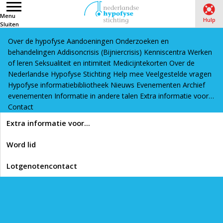
Menu
Hulp
Sluiten
Over de hypofyse
Aandoeningen
Onderzoeken en
Word lid
Lotgenotencontact
behandelingen
Addisoncrisis (Bijniercrisis)
Kenniscentra
Werken
Home
›
Hypofyse informatiebibliotheek
›
Operatie en
of leren
Seksualiteit en intimiteit
Medicijntekorten
Over de
Nederlandse Hypofyse Stichting
Help mee
Veelgestelde vragen
bestraling
›
Vraag: Hoe leg ik aan mijn omgeving de gevolgen
Hypofyse informatiebibliotheek
Nieuws
Evenementen
Archief
van mijn operatie uit? (artikel)
evenementen
Informatie in andere talen
Extra informatie voor…
Contact
Lees voor
Extra informatie voor…
Vraag: Hoe leg ik aan
Word lid
mijn omgeving de
Lotgenotencontact
gevolgen van mijn
operatie uit? (artikel)