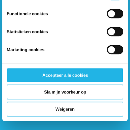
Syndroom van Sheehan:
naslagwerk
Functionele cookies
Statistieken cookies
Overige pagina's over het
Marketing cookies
Syndroom van Sheehan
Accepteer alle cookies
Anderen met het Syndroom van
Sheehan
Sla mijn voorkeur op
Leven met syndroom van Sheehan
Weigeren
Syndroom van Sheehan: diagnose en
behandeling