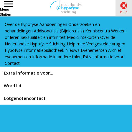
Menu
Hulp
Sluiten
Over de hypofyse
Aandoeningen
Onderzoeken en
Word lid
Lotgenotencontact
behandelingen
Addisoncrisis (Bijniercrisis)
Kenniscentra
Werken
Home
›
Aandoeningen
›
Syndroom van Sheehan
›
of leren
Seksualiteit en intimiteit
Medicijntekorten
Over de
Nederlandse Hypofyse Stichting
Syndroom van Sheehan: medische centra
Help mee
Veelgestelde vragen
Hypofyse informatiebibliotheek
Nieuws
Evenementen
Archief
evenementen
Informatie in andere talen
Extra informatie voor…
Lees voor
Contact
Syndroom van Sheehan:
Extra informatie voor…
medische centra
Word lid
Lotgenotencontact
Printen
Omdat hypofyseaandoeningen zo zeldzaam zijn, is het