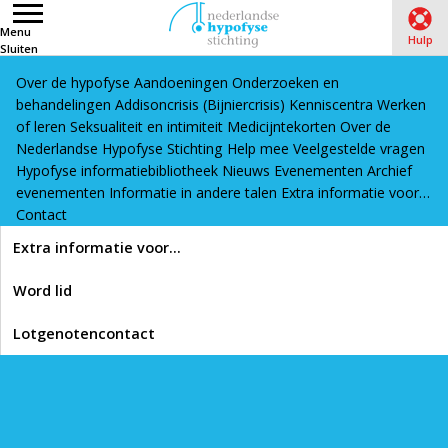
Menu
Hulp
Sluiten
Over de hypofyse
Aandoeningen
Onderzoeken en
Word lid
Lotgenotencontact
behandelingen
Addisoncrisis (Bijniercrisis)
Kenniscentra
Werken
Home
›
Hypofyse informatiebibliotheek
›
Aandoeningen
›
of leren
Seksualiteit en intimiteit
Medicijntekorten
Over de
Nederlandse Hypofyse Stichting
Help mee
Veelgestelde vragen
Craniofaryngeoom
›
Medische informatie over een
Hypofyse informatiebibliotheek
Nieuws
Evenementen
Archief
craniofaryngeoom
›
Craniofaryngeoom: Uiterst zeldzaam en
evenementen
Informatie in andere talen
Extra informatie voor…
ingrijpend (artikel)
Contact
Lees voor
Extra informatie voor…
Craniofaryngeoom:
Word lid
Uiterst zeldzaam en
Lotgenotencontact
ingrijpend (artikel)
Printen