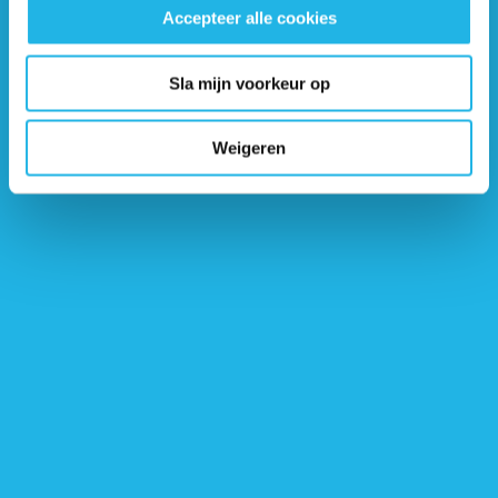
onvoldoende wordt aangepast in geval van stress, een
Accepteer alle cookies
levensgevaarlijke situatie. Ook de behandeling van
diabetes
insipidus
kan bijzonder moeilijk zijn, omdat het instellen op de
juiste dosering
desmopressine
zeer nauwkeurig luistert en voor
Sla mijn voorkeur op
iedereen (net) weer anders is. Vooral in combinatie met het
dorstgevoel dat verstoord kan zijn, waardoor de patiënt te veel
Weigeren
of te weinig drinkt. Hierdoor kan het zoutgehalte in het bloed te
hoog worden (bij te weinig drinken) of juist te laag (bij te veel
drinken). Beide situaties zijn van negatieve invloed op
morbiditeit en mortaliteit.
Tot slot is cognitieve achteruitgang mogelijk na chirurgie en
radiotherapie bij patiënten met een craniofaryngeoom. Dit
heeft een enorme (negatieve) invloed op iemands leer- en
werkprestaties, relaties en kwaliteit van leven.
Conclusie
Het craniofaryngeoom is een uniek soort tumor,