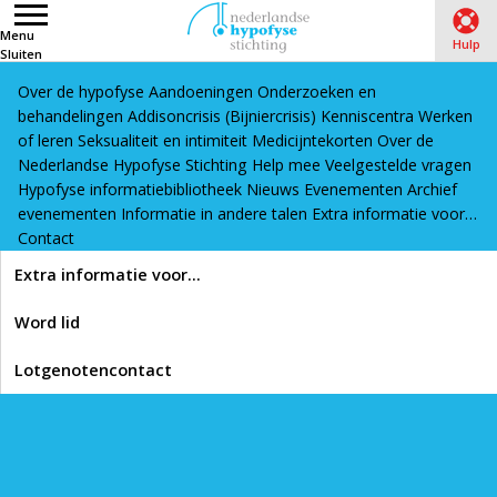
Menu
Hulp
Sluiten
Over de hypofyse
Aandoeningen
Onderzoeken en
Word lid
Lotgenotencontact
behandelingen
Addisoncrisis (Bijniercrisis)
Kenniscentra
Werken
Home
›
Hypofyse informatiebibliotheek
›
Leven met een
of leren
Seksualiteit en intimiteit
Medicijntekorten
Over de
Nederlandse Hypofyse Stichting
Help mee
Veelgestelde vragen
hypofyseaandoening
›
Veelvoorkomende klachten
›
Vage
Hypofyse informatiebibliotheek
Nieuws
Evenementen
Archief
klachten? Misschien een vitamine B-12 tekort? (artikel)
evenementen
Informatie in andere talen
Extra informatie voor…
Contact
Lees voor
Extra informatie voor…
Vage klachten? Misschien
Word lid
een vitamine B-12
Lotgenotencontact
tekort? (artikel)
Printen