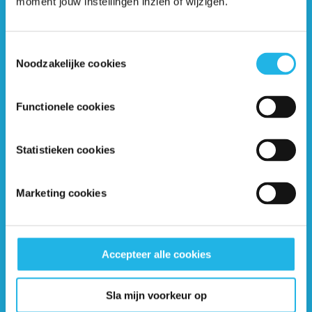
moment jouw instellingen inzien of wijzigen.
1
2
…
13
14
15
16
17
Toestemmingsselectie
Noodzakelijke cookies
Functionele cookies
Ontvang 6 keer per jaar de gratis Hypofyse
Statistieken cookies
Nieuwsbrief
Marketing cookies
Accepteer alle cookies
Sla mijn voorkeur op