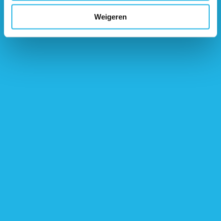
Weigeren
Contactgegevens
Nederlandse Hypofyse Stichting
Postbus 1014
3860 BA Nijkerk
Telefonisch contact
033 247 14 68
Maandag t/m vrijdag van 9:00 tot 17:00
Bel mij terug