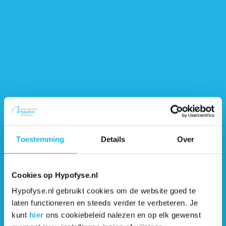
onderzoek Lareb
naar Acecort
16/02/2021
Nederlandse
Hypofyse Stichting
25 jaar!
Toestemming
Details
Over
28/01/2021
Cookies op Hypofyse.nl
Ervaring in
Hypofyse.nl gebruikt cookies om de website goed te
coronatijd
laten functioneren en steeds verder te verbeteren. Je
kunt
hier
ons cookiebeleid nalezen en op elk gewenst