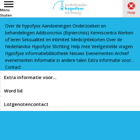
Menu
Hulp
Sluiten
Over de hypofyse
Aandoeningen
Onderzoeken en
Word lid
Lotgenotencontact
behandelingen
Addisoncrisis (Bijniercrisis)
Kenniscentra
Werken
Home
›
Nieuws
of leren
Seksualiteit en intimiteit
Medicijntekorten
Over de
Nederlandse Hypofyse Stichting
Help mee
Veelgestelde vragen
Hypofyse informatiebibliotheek
Nieuws
Evenementen
Archief
Lees voor
evenementen
Informatie in andere talen
Extra informatie voor…
Contact
Nieuws
Extra informatie voor…
Word lid
08/03/2021
Kinderboek ‘Tom is
Lotgenotencontact
niet stuk’ over
hormoonuitval