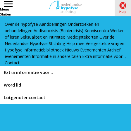
Menu
Hulp
Sluiten
Over de hypofyse
Aandoeningen
Onderzoeken en
Word lid
Lotgenotencontact
behandelingen
Addisoncrisis (Bijniercrisis)
Kenniscentra
Werken
Home
›
Onderzoeken en behandelingen
›
Hypofyse
of leren
Seksualiteit en intimiteit
Medicijntekorten
Over de
Nederlandse Hypofyse Stichting
Help mee
Veelgestelde vragen
onderzoeken
›
Standaardonderzoeken
Hypofyse informatiebibliotheek
Nieuws
Evenementen
Archief
evenementen
Informatie in andere talen
Extra informatie voor…
Lees voor
Contact
Standaardonderzoeken
Extra informatie voor…
Word lid
Printen
Lotgenotencontact
In de diagnosefase zijn de onderstaande onderzoeken
gangbaar: