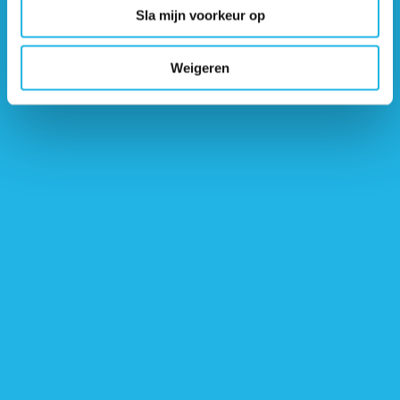
Sla mijn voorkeur op
Weigeren
Door de druk van de hypofysetumor op de oogzenuwen kan het
gezichtsveld kleiner worden. Dit heet bitemporale hemianopsie.
Informatiebibliotheek
Je kunt meer lezen over de verschillende onderzoeken in
onze
informatiebibliotheek
.