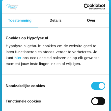
Schildklier (video)
Schildklierhormoon (video)
Toestemming
Details
Over
Schildklierhormoon: Geschiedenis,
diagnose en behandeling (artikel)
Cookies op Hypofyse.nl
Hypofyse.nl gebruikt cookies om de website goed te
laten functioneren en steeds verder te verbeteren. Je
Testosteron (video)
kunt
hier
ons cookiebeleid nalezen en op elk gewenst
moment jouw instellingen inzien of wijzigen.
Uitval van de hypofyse-eierstok-as
(artikel)
Toestemmingsselectie
Noodzakelijke cookies
Veelgestelde vragen over testosteron
en hypofyseaandoeningen (artikel)
Functionele cookies
Vraag: Kunnen schildklierwaarden