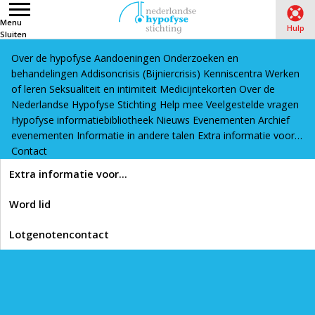
Menu
Hulp
Sluiten
Over de hypofyse
Aandoeningen
Onderzoeken en
Word lid
Lotgenotencontact
behandelingen
Addisoncrisis (Bijniercrisis)
Kenniscentra
Werken
of leren
Seksualiteit en intimiteit
Medicijntekorten
Over de
Nederlandse Hypofyse Stichting
Help mee
Veelgestelde vragen
Hypofyse informatiebibliotheek
Nieuws
Evenementen
Archief
evenementen
Informatie in andere talen
Extra informatie voor…
Contact
Extra informatie voor…
Word lid
Lotgenotencontact
Volgende pagina