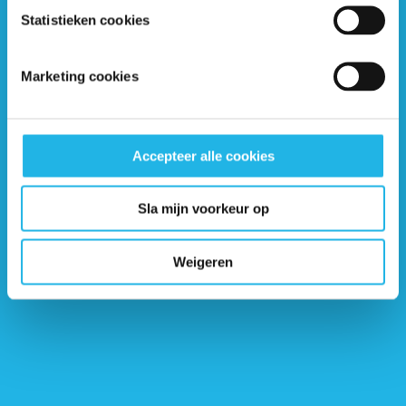
invloed hebben op het hart? (artikel)
Statistieken cookies
Marketing cookies
Accepteer alle cookies
Sla mijn voorkeur op
Ontvang 6 keer per jaar de gratis Hypofyse
Nieuwsbrief
Weigeren