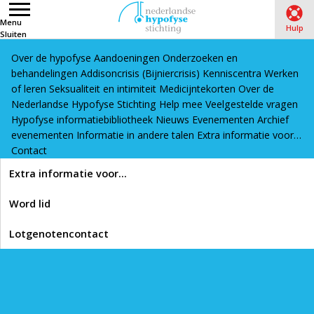
Menu
Hulp
Sluiten
Over de hypofyse
Aandoeningen
Onderzoeken en
Word lid
Lotgenotencontact
behandelingen
Addisoncrisis (Bijniercrisis)
Kenniscentra
Werken
Home
›
Hypofyse informatiebibliotheek
›
Medicatie
of leren
Seksualiteit en intimiteit
Medicijntekorten
Over de
Nederlandse Hypofyse Stichting
Help mee
Veelgestelde vragen
informatie
›
Bijnierschorsvervangende medicatie
›
Vraag:
Hypofyse informatiebibliotheek
Nieuws
Evenementen
Archief
Moet ik extra hydrocortison slikken voor een operatie?
evenementen
Informatie in andere talen
Extra informatie voor…
(artikel)
Contact
Lees voor
Extra informatie voor…
Vraag: Moet ik extra
Word lid
hydrocortison slikken
Lotgenotencontact
voor een operatie?
(artikel)