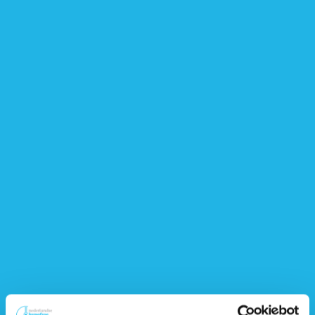
Neem zelf contact op met je endocrinoloog.
Vraag de anesthesist en chirurg contact op te nemen met
jouw endocrinoloog.
Vraag of de internist van het ziekenhuis erbij gehaald kan
worden.
Controleer tijdens het opnamegesprek of de artsen het
protocol kennen.
Twijfel je? Neem dan contact op met je endocrinoloog.
Volgende pagina
De Stelling: Behandeling bij de
tandarts en bijnierproblemen?
Dan heb je extra
hydrocortison nodig (artikel)