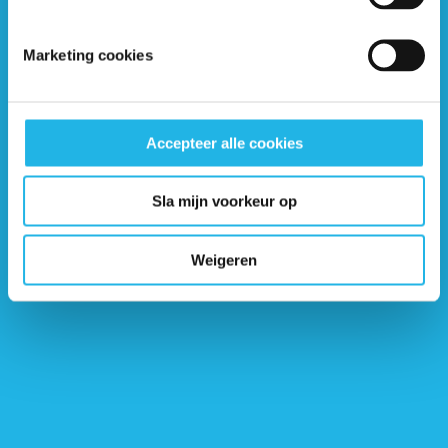
Omgaan met alcohol en hydrocortison
Marketing cookies
(artikel)
Terugvragen eigen bijdrage op
Accepteer alle cookies
bepaalde medicatie (artikel)
Sla mijn voorkeur op
Vraag: Kan ik extra hydrocortison
slikken voor het sporten? (artikel)
Weigeren
Vraag: Moet ik extra hydrocortison
slikken bĳ een blaasontsteking? (artikel)
Vraag: Stress, wanneer en hoe extra
hydrocortison slikken? (artikel)