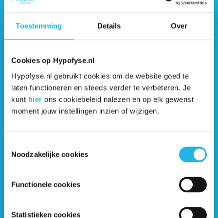
Toestemming
Details
Over
Meer uit de
Cookies op Hypofyse.nl
informatiebibliotheek
Hypofyse.nl gebruikt cookies om de website goed te
laten functioneren en steeds verder te verbeteren. Je
kunt
hier
ons cookiebeleid nalezen en op elk gewenst
De Stelling: Behandeling bij de tandarts
moment jouw instellingen inzien of wijzigen.
en bijnierproblemen? Dan heb je extra
hydrocortison nodig (artikel)
Toestemmingsselectie
Noodzakelijke cookies
Hydrocortison verhogen? Maar ik heb
nooit koorts! (artikel)
Functionele cookies
Hydrocortison: alle informatie op een
rijtje (artikel)
Statistieken cookies