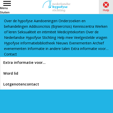
Menu
Hulp
Sluiten
Over de hypofyse
Aandoeningen
Onderzoeken en
Word lid
Lotgenotencontact
behandelingen
Addisoncrisis (Bijniercrisis)
Kenniscentra
Werken
Home
›
Hypofyse informatiebibliotheek
›
Hormonen
of leren
Seksualiteit en intimiteit
Medicijntekorten
Over de
Nederlandse Hypofyse Stichting
Help mee
Veelgestelde vragen
Hypofyse informatiebibliotheek
Nieuws
Evenementen
Archief
Lees voor
evenementen
Informatie in andere talen
Extra informatie voor…
Hormonen
Contact
Extra informatie voor…
In onze informatiebibliotheek vind je artikelen, video’s en links
Word lid
die interessant zijn als je meer wilt weten over de hypofyse,
hypofyseaandoeningen en het leven van een patiënt met een
Lotgenotencontact
hypofyseprobleem.
Hieronder vind je informatie over hormonen: