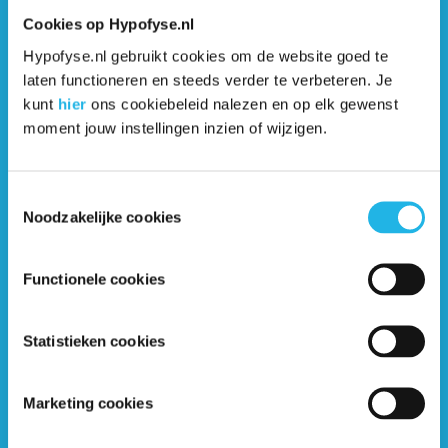
Veelgestelde vragen over testosteron en
Cookies op Hypofyse.nl
hypofyseaandoeningen (artikel)
Hypofyse.nl gebruikt cookies om de website goed te
laten functioneren en steeds verder te verbeteren. Je
Hypofyseaandoeningen en de overgang
kunt
hier
ons cookiebeleid nalezen en op elk gewenst
(artikel)
moment jouw instellingen inzien of wijzigen.
Uitval van de hypofyse-eierstok-as (artikel)
Toestemmingsselectie
Noodzakelijke cookies
Groeihormoon (video)
Functionele cookies
Statistieken cookies
Marketing cookies