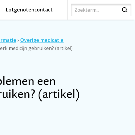
Lotgenotencontact
ormatie
›
Overige medicatie
rk medicĳn gebruiken? (artikel)
oblemen een
iken? (artikel)