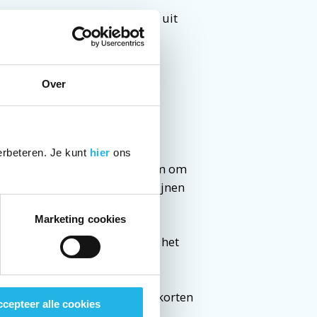
 bijvoorbeeld dat je pilletje uit
vaak dat deze hulpstoffen:
 op de werkzame stof
Over
eter of minder goed werken
 je oude merk.
erbeteren. Je kunt
hier
ons
acy voor je vragen. Vraag daarom om
ustig je vragen over je medicijnen
Marketing cookies
niet zo is. Hun verkoper heeft het
s nog wel. En soms geven
oper is.
tekorten. Daar zie je of er tekorten
cepteer alle cookies