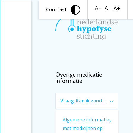
A-
A
A+
Contrast
Overige medicatie
informatie
Vraag: Kan ik zonder
problemen een
ander merk medicĳn
gebruiken? (artikel)
Algemene informatie:
Introductie
met medicijnen op