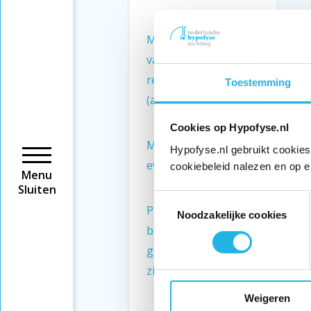
Medicatie op basis
van
receptorblokkering
Toestemming
(artikel)
Cookies op Hypofyse.nl
Medicijnen: Kun je
Hypofyse.nl gebruikt cookies
even zonder? (artikel)
cookiebeleid nalezen en op e
Menu
Sluiten
Toestemmingsselectie
Preferentiebeleid en
Noodzakelijke cookies
bijbetaling voor
geneesmiddelen, hoe
zit dat? (artikel)
Weigeren