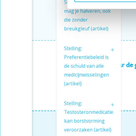
Stelling: Alle tabletten
mag je halveren, ook
die zonder
breukgleuf (artikel)
Stelling:
Preferentiebeleid is
Ontvang 6 keer per jaar de
de schuld van alle
medicijnwisselingen
(artikel)
Stelling:
Testosteronmedicatie
kan borstvorming
veroorzaken (artikel)
Contactgegevens