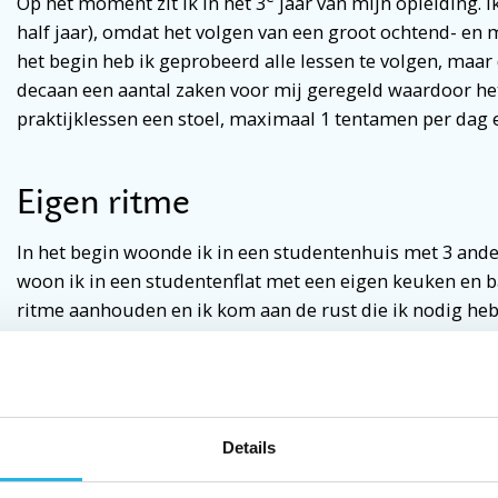
Op het moment zit ik in het 3
jaar van mijn opleiding. 
half jaar), omdat het volgen van een groot ochtend- en 
het begin heb ik geprobeerd alle lessen te volgen, maar 
decaan een aantal zaken voor mij geregeld waardoor het
praktijklessen een stoel, maximaal 1 tentamen per dag e
Eigen ritme
In het begin woonde ik in een studentenhuis met 3 ande
woon ik in een studentenflat met een eigen keuken en 
ritme aanhouden en ik kom aan de rust die ik nodig heb
vriendinnen, dus als ik gezelligheid wil is er altijd wel
studeer heb ik rust. Ik heb mijn vwo-diploma in m’n zak 
dingen moet halen op bepaalde tijdstippen. Natuurlijk h
de middelbare school. Ik ben nu beter ingesteld op mij
Details
algemeen beter met me. In drukkere periodes met veel s
kan hebben. Ik kan dan minder goed relativeren. Gelukki