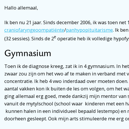
Hallo allemaal,
Ik ben nu 21 jaar. Sinds december 2006, ik was toen net 1
craniofaryngeoompatiënte
/
panhypopituïtarisme
. Ik be
e
(32 sessies). Sinds de 2
operatie heb ik volledige hypofyse
Gymnasium
Toen ik de diagnose kreeg, zat ik in 4 gymnasium. In het
zwaar zou zijn om het vwo af te maken in verband met
concentratie. Ik heb 4 vwo inderdaad over moeten doen.
aantal vakken kon ik buiten de les om volgen, om het w
ging allemaal erg goed, mede dankzij mijn mentor van 
vanuit de mytylschool (school waar kinderen met een 
kunnen halen in een individueel bepaald lestempo) en m
doorheen gesleept. Ook mijn arts stimuleerde me erg o