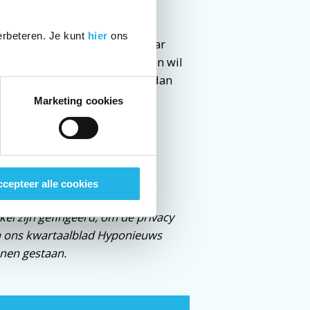
erug moet nemen.
erbeteren. Je kunt
hier
ons
llen dat je heel wat voor elkaar
gaat niet vanzelf, maar waar een wil
 er altijd andere opties, maar dan
Marketing cookies
cepteer alle cookies
el zijn gefingeerd, om de privacy
n ons kwartaalblad Hyponieuws
enen gestaan.