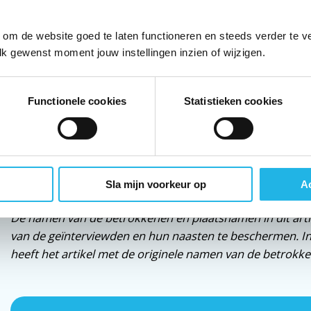
en toe dat ik teveel doe of wil en dat ik even wat gas t
 om de website goed te laten functioneren en steeds verder te v
Met mijn verhaal wil ik jonge patiënten/lotgenoten verte
lk gewenst moment jouw instellingen inzien of wijzigen.
kunt krijgen als je gelooft in jezelf en wat je kunt. Het 
is, is een weg, ook naar studeren. Lukt het niet, dan zijn
heb je het in ieder geval geprobeerd.
Functionele cookies
Statistieken cookies
Mieke
Noot van de redactie
Sla mijn voorkeur op
Ac
De namen van de betrokkenen en plaatsnamen in dit artik
van de geïnterviewden en hun naasten te beschermen. I
heeft het artikel met de originele namen van de betrokk