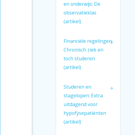
Gymnasium
en onderwijs: De
observatieklas
Gezondheid
(artikel)
Eigen ritme
Noot van de redactie
Financiële regelingen:
Chronisch ziek en
toch studeren
(artikel)
Studeren en
stagelopen: Extra
uitdagend voor
hypofysepatiënten
(artikel)