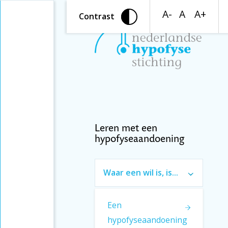
A-
A
A+
Contrast
Leren met een
hypofyseaandoening
Waar een wil is, is
een weg, ook naar
een studie (artikel)
Een
Introductie
hypofyseaandoening