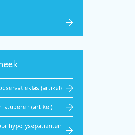
theek
servatieklas (artikel)
h studeren (artikel)
oor hypofysepatiënten