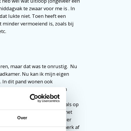
Ik heb wel wat uitloop (ongeveer een
middagvak te zwaar voor me is . In
dat lukte niet. Toen heeft een
 minder vermoeiend is, zoals bij
tc.
ren, maar dat was te onrustig. Nu
badkamer. Nu kan ik mijn eigen
. In dit pand wonen ook
 iemand. Sinds ik in Wageningen
en niet meer de stress dat ik
eb ik deadlines, maar niet zoals op
n
medicijnen
en het gaat over het
Over
tress merk ik wel dat ik minder
g weet ik dat van mezelf. Ik merk af