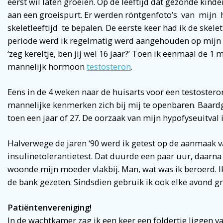
eerst wil laten groeien. Op de leeftijd dat gezonde kind
aan een groeispurt. Er werden röntgenfoto’s van mij
skeletleeftijd te bepalen. De eerste keer had ik de skelet
periode werd ik regelmatig werd aangehouden op mijn b
‘zeg kereltje, ben jij wel 16 jaar?’ Toen ik eenmaal de 1 
mannelijk hormoon
testosteron
.
Eens in de 4 weken naar de huisarts voor een testostero
mannelijke kenmerken zich bij mij te openbaren. Baardg
toen een jaar of 27. De oorzaak van mijn hypofyseuitval
Halverwege de jaren ‘90 werd ik getest op de aanmaak 
insulinetolerantietest. Dat duurde een paar uur, daarna
woonde mijn moeder vlakbij. Man, wat was ik beroerd. I
de bank gezeten. Sindsdien gebruik ik ook elke avond 
Patië
ntenvereniging!
In de wachtkamer zag ik een keer een foldertje liggen va