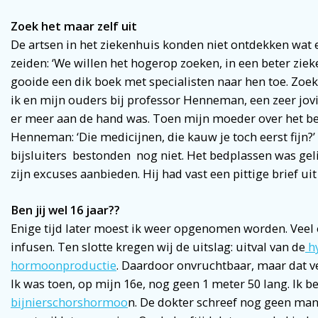
Zoek
het
maar
zelf
uit
De artsen in het ziekenhuis konden niet ontdekken wat 
zeiden: ‘We willen het hogerop zoeken, in een beter zie
gooide een dik boek met specialisten naar hen toe. Zoe
ik en mijn ouders bij professor Henneman, een zeer jo
er meer aan de hand was. Toen mijn moeder over het be
Henneman: ‘Die medicijnen, die kauw je toch eerst fijn?’
bijsluiters bestonden nog niet. Het bedplassen was geli
zijn excuses aanbieden. Hij had vast een pittige brief u
Ben
jij
wel
16
jaar??
Enige tijd later moest ik weer opgenomen worden. Veel
infusen. Ten slotte kregen wij de uitslag: uitval van de
h
hormoonproductie
. Daardoor onvruchtbaar, maar dat ve
Ik was toen, op mijn 16e, nog geen 1 meter 50 lang. Ik 
bijnierschorshormoo
n. De dokter schreef nog geen man