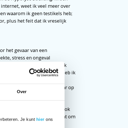
internet, weet ik veel meer over
en waarom ik geen testikels heb;
 plus het feit dat ik vreselijk
or het gevaar van een
iekte, stress en ongeval
 had ik in 2007 nodig, toen ik
lle gesprekken voorafgaand heb ik
ering van de hydrocortison
 dat het goed zou komen. Maar op
Over
k, ‘maar ik wil na de operatie ook
men, maar ik stond op het punt om
erbeteren. Je kunt
hier
ons