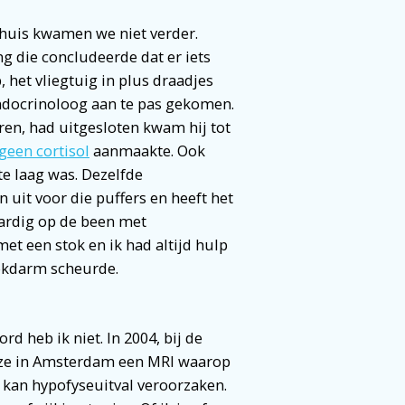
nhuis kwamen we niet verder.
ng die concludeerde dat er iets
et vliegtuig in plus draadjes
endocrinoloog aan te pas gekomen.
ieren, had uitgesloten kwam hij tot
geen cortisol
aanmaakte. Ook
te laag was. Dezelfde
 uit voor die puffers en heeft het
ardig op de been met
et een stok en ik had altijd hulp
lokdarm scheurde.
d heb ik niet. In 2004, bij de
ze in Amsterdam een MRI waarop
t kan hypofyseuitval veroorzaken.