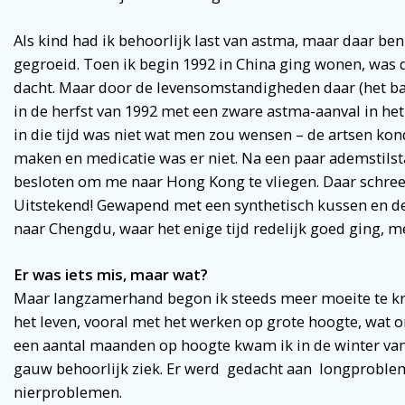
Als kind had ik behoorlijk last van astma, maar daar ben 
gegroeid. Toen ik begin 1992 in China ging wonen, was d
dacht. Maar door de levensomstandigheden daar (het ba
in de herfst van 1992 met een zware astma-aanval in het
in die tijd was niet wat men zou wensen – de artsen ko
maken en medicatie was er niet. Na een paar ademstilst
besloten om me naar Hong Kong te vliegen. Daar schreef
Uitstekend! Gewapend met een synthetisch kussen en de
naar Chengdu, waar het enige tijd redelijk goed ging, met
Er
was
iets
mis,
maar
wat?
Maar langzamerhand begon ik steeds meer moeite te k
het leven, vooral met het werken op grote hoogte, wat 
een aantal maanden op hoogte kwam ik in de winter van 
gauw behoorlijk ziek. Er werd gedacht aan longproble
nierproblemen.