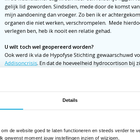
gelijk lid geworden. Sindsdien, mede door de komst van 
mijn aandoening dan vroeger. Zo ben ik er achtergekom
organen die niet werken, verschrompelen. Mede hierdoor,
verlegen ben, heb ik nooit een relatie gehad.
U
wilt
toch
wel
geopereerd
worden?
Ook werd ik via de Hypofyse Stichting gewaarschuwd vo
Addisoncrisis
. En dat de hoeveelheid hydrocortison bij z
verveelvoudigd
moet worden, nooit geweten! Deze kennis
geopereerd moest worden voor een heupprothese. Bij a
gewezen op mijn
medicatie
en gewaarschuwd dat de dos
verhoogd moest worden. De anesthesist verzekerde mij
Details
de opnamedag was hierover niets bekend.
‘U wilt toch wel geopereerd worden’, zeiden ze. ‘Ja’, zei i
graag weer wakker worden.’ Het is tenslotte goed geko
 om de website goed te laten functioneren en steeds verder te v
het ziekenhuis uit te lopen.
lk gewenst moment jouw instellingen inzien of wijzigen.