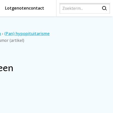
Lotgenotencontact
n
›
(Pan) hypopituitarisme
mor (artikel)
een