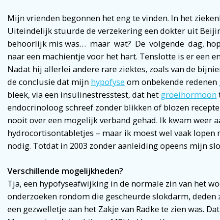
Mijn vrienden begonnen het eng te vinden. In het zieke
Uiteindelijk stuurde de verzekering een dokter uit Beiji
behoorlijk mis was… maar wat? De volgende dag, hop, h
naar een machientje voor het hart. Tenslotte is er een 
Nadat hij allerlei andere rare ziektes, zoals van de bijn
de conclusie dat mijn
hypofyse
om onbekende redenen
bleek, via een insulinestresstest, dat het
groeihormoon
endocrinoloog schreef zonder blikken of blozen recepten
nooit over een mogelijk verband gehad. Ik kwam weer a
hydrocortisontabletjes – maar ik moest wel vaak lopen m
nodig. Totdat in 2003 zonder aanleiding opeens mijn s
Verschillende
mogelijkheden?
Tja, een hypofyseafwijking in de normale zin van het woor
onderzoeken rondom die gescheurde slokdarm, deden 
een gezwelletje aan het Zakje van Radke te zien was. Da