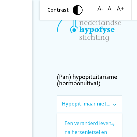
A-
A
A+
Contrast
(Pan) hypopituitarisme
(hormoonuitval)
Hypopit, maar niet
door een
hypofysetumor
(artikel)
Een veranderd leven
Introductie
na hersenletsel en