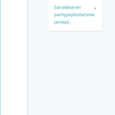
Sarcoïdose en
panhypopituïtarisme
(artikel)