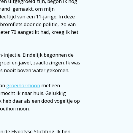
eren uitgegroeid zijn, begon ik nog
n hand gemaakt, om mijn
leeftijd van een 11-jarige. In deze
romfiets door de politie, zo van
meter 70 aangetikt had, kreeg ik het
n-injectie. Eindelijk begonnen de
roei en jawel, zaadlozingen. Ik was
 is nooit boven water gekomen.
van
groeihormoon
met een
 mocht ik naar huis. Gelukkig
k heb daar als een dood vogeltje op
groeihormoon.
n de Hypofyse Stichting. Ik ben