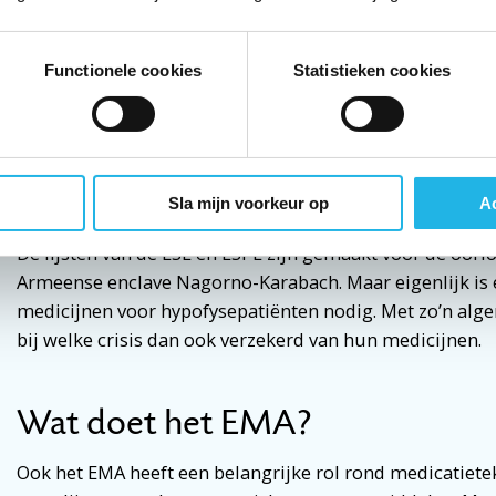
En Artsen zonder Grenzen?
Functionele cookies
Statistieken cookies
De lijst van Artsen zonder Grenzen is vooral bedoeld voo
noodsituaties(2. Op deze lijst ontbreken levothyroxine,
hydrocortison. Prednison en de injectie met hydrocortison
maar in elk geval zijn de belangrijkste vervangende mi
vooruit te kunnen.
Sla mijn voorkeur op
Ac
De lijsten van de ESE en ESPE zijn gemaakt voor de oorlo
Armeense enclave Nagorno-Karabach. Maar eigenlijk is
medicijnen voor hypofysepatiënten nodig. Met zo’n alge
bij welke crisis dan ook verzekerd van hun medicijnen.
Wat doet het EMA?
Ook het EMA heeft een belangrijke rol rond medicatiete