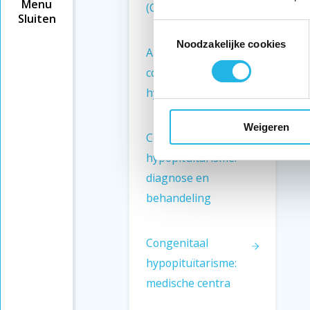
Menu
(CHP)
Sluiten
Toestemmingsselectie
Noodzakelijke cookies
Anderen met
congenitaal
hypopituïtarisme
Weigeren
Congenitaal
hypopituïtarisme:
diagnose en
behandeling
Congenitaal
hypopituïtarisme:
medische centra