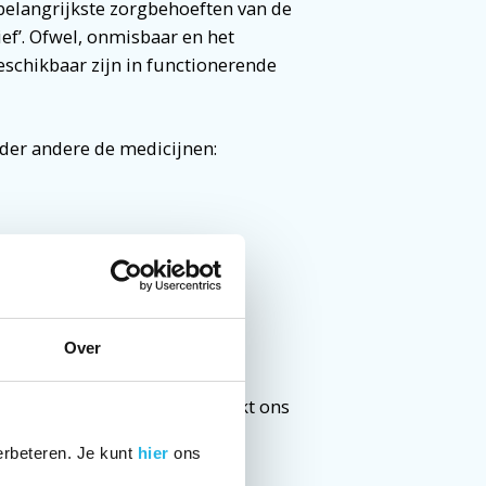
elangrijkste zorgbehoeften van de
ctief’. Ofwel, onmisbaar en het
schikbaar zijn in functionerende
der andere de medicijnen:
Over
 meldingen van tekorten. Werkt ons
oed antwoord op te geven.
erbeteren. Je kunt
hier
ons