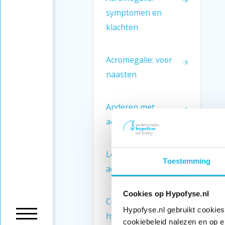
symptomen en
klachten
Acromegalie: voor
naasten
Anderen met
acromegalie
Leven met
Toestemming
acromegalie
Cookies op Hypofyse.nl
Congenitaal
Hypofyse.nl gebruikt cookies
hypopituïtarisme
cookiebeleid nalezen en op e