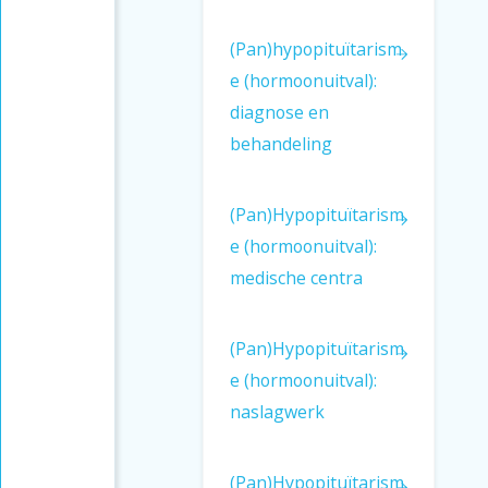
Hoe ontstaan
medicijntekorten?
(Pan)hypopituïtarism
Worden patiënten
e (hormoonuitval):
hiertegen beschermd?
diagnose en
behandeling
Wat zegt de WHO?
En Artsen zonder
(Pan)Hypopituïtarism
Grenzen?
e (hormoonuitval):
Wat doet het EMA?
medische centra
Wat doet de NHS?
(Pan)Hypopituïtarism
Grootse plannen
e (hormoonuitval):
Bronnen
naslagwerk
Europees Medicijn
Agentschap (EMA)
(Pan)Hypopituïtarism