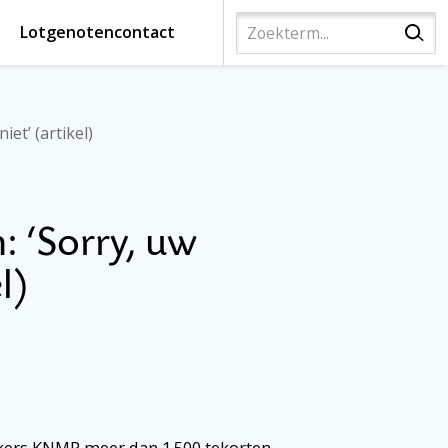
Lotgenotencontact
et’ (artikel)
 ‘Sorry, uw
l)
kers KNMP meer dan 1.500 tekorten