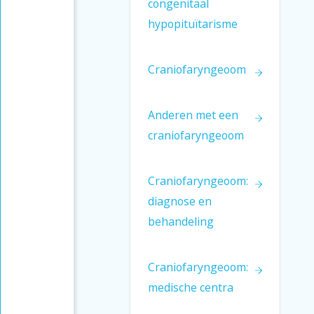
congenitaal
hypopituïtarisme
Craniofaryngeoom
Anderen met een
craniofaryngeoom
Craniofaryngeoom:
diagnose en
behandeling
Craniofaryngeoom:
medische centra