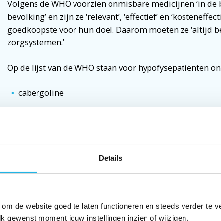
Volgens de WHO voorzien onmisbare medicijnen ‘in de b
bevolking’ en zijn ze ‘relevant’, ‘effectief’ en ‘kosteneffe
goedkoopste voor hun doel. Daarom moeten ze ‘altijd be
zorgsystemen.’
Op de lijst van de WHO staan voor hypofysepatiënten on
cabergoline
hydrocortison
fludrocortison
levothyroxine
Details
testosteron
Toch krijgt de NHS juist over deze middelen de meeste
zorgsysteem dan niet goed? Het is lastig om daar een g
 om de website goed te laten functioneren en steeds verder te v
lk gewenst moment jouw instellingen inzien of wijzigen.