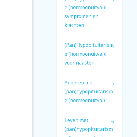
e (hormoonuitval):
symptomen en
klachten
(Pan)Hypopituïtarism
e (hormoonuitval):
voor naasten
Anderen met
(pan)hypopituïtarism
e (hormoonuitval)
Leven met
(pan)hypopituïtarism