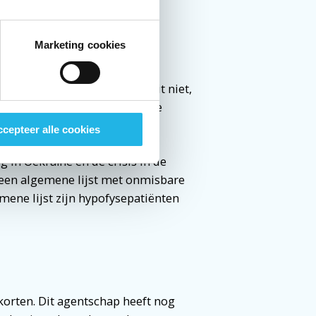
Marketing cookies
r crisissituaties en acute
 somostatines en tabletten van
 staan er wel op. Ideaal is dit niet,
ddelen er om de eerste periode
cepteer alle cookies
g in Oekraïne en de crisis in de
 een algemene lijst met onmisbare
mene lijst zijn hypofysepatiënten
korten. Dit agentschap heeft nog